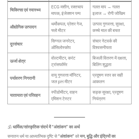
ECG मशीन, रक्तचाप
गलत माप → गलत
चिकित्सा एवं स्वास्थ्य
मापक, इंजेक्शन पम्प
इलाज → रोगी जोखिम
थर्मोकपल, प्रेशर गेज,
उत्पाद गुणवत्ता, सुरक्षा,
औद्योगिक उत्पादन
फ्लो मीटर
कच्चे माल की बचत
सिग्नल जनरेटर,
संचार नेटवर्क की
दूरसंचार
ऑसिलोस्कोप
विश्वसनीयता
वोल्टमीटर, करंट
बिजली वितरण में दक्षता,
ऊर्जा क्षेत्र
ट्रांसफॉर्मर
बिलिंग शुद्धता
वायु गुणवत्ता मॉनिटर,
प्रदूषण स्तर का सही
पर्यावरण निगरानी
जल pH मीटर
आकलन
स्पीडोमीटर, वाहन
सड़क सुरक्षा, प्रदूषण
यातायात एवं परिवहन
एमिशन टेस्टर
नियंत्रण
🕉️
धार्मिक/सांस्कृतिक संदर्भ में “अंशांकन” का अर्थ
सनातन धर्म या आध्यात्मिक दृष्टि से
“अंशांकन”
को
मन, बुद्धि और इंद्रियों का