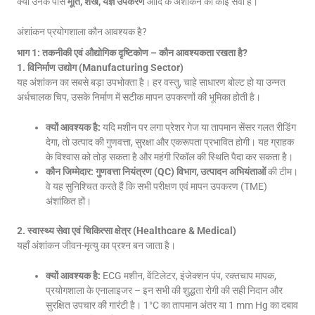
क्या उनके पास
मूर्ति, शंख, यज्ञ उपकरण
आदि के अंशांकन की कोई सेवा है।
अंशांकन प्रयोगशाला कौन आवश्यक है?
भाग 1: तकनीकी एवं औद्योगिक दृष्टिकोण – कौन आवश्यकता रखता है?
1. विनिर्माण उद्योग (Manufacturing Sector)
यह अंशांकन का सबसे बड़ा उपभोक्ता है। हर वस्तु, चाहे साधारण बोल्ट हो या उन्नत
अर्धचालक चिप, उसके निर्माण में सटीक मापन उपकरणों की भूमिका होती है।
क्यों आवश्यक है:
यदि मशीन पर लगा प्रेशर गेज या तापमान सेंसर गलत रीडिंग
देगा, तो उत्पाद की गुणवत्ता, सुरक्षा और एकरूपता प्रभावित होगी। यह ग्राहक
के विश्वास को तोड़ सकता है और महंगी रिकॉल की स्थिति पैदा कर सकता है।
कौन जिम्मेदार:
गुणवत्ता नियंत्रण (QC) विभाग, उत्पादन अभियंताओं
की टीम।
वे यह सुनिश्चित करते हैं कि सभी परीक्षण एवं मापन उपकरण (TME)
अंशांकित हों।
2. स्वास्थ्य सेवा एवं चिकित्सा क्षेत्र (Healthcare & Medical)
यहाँ अंशांकन जीवन-मृत्यु का प्रश्न बन जाता है।
क्यों आवश्यक है:
ECG मशीन, वेंटिलेटर, इंजेक्शन पंप, रक्तचाप मापक,
प्रयोगशाला के एनालाइजर – इन सभी की शुद्धता रोगी की सही निदान और
सुरक्षित उपचार की गारंटी है। 1°C का तापमान अंतर या 1 mm Hg का दबाव