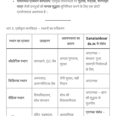
तीर्थस्थल प्रबंधन कार्यालय:
प्रमुख तीर्थस्थलों पर
तुलसी, रुद्राक्ष, चरणामृत
पात्र
जैसी वस्तुओं की
मानक शुद्धता
सुनिश्चित करने के लिए एक छोटी
प्रयोगशाला आवश्यक है।
भाग 3: एकीकृत मानचित्र – स्थानों का वर्गीकरण
आवश्यकता का
Sanatanboar
स्थान का प्रकार
उदाहरण
कारण
ds.in
से संबंध
अप्रत्यक्ष –
उत्पाद गुणवत्ता,
संभवतः पूजा
औद्योगिक स्थान
कारखाने, QC लैब
सुरक्षा
सामग्री निर्माताओं
के लिए
अस्पताल,
रोगी सुरक्षा, सही
चिकित्सा स्थान
अप्रत्यक्ष
डायग्नोस्टिक लैब
निदान
अप्रत्यक्ष – ज्ञान
विश्वविद्यालय,
शोध की
शैक्षिक स्थान
की शुद्धता से
शोध संस्थान
विश्वसनीयता
तुलनीय
प्रत्यक्ष संबंध
–
मंदिर, यज्ञशाला,
आध्यात्मिक