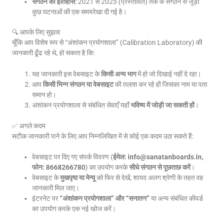
संगठन का इतिहास
: 2021 से 2025 (प्रस्तावित) तक के संगठन से जुड़ी
कुछ घटनाओं की एक समयरेखा दी गई है।
🔍 आपके लिए सुझाव
चूँकि आप विशेष रूप से “अंशांकन प्रयोगशाला” (Calibration Laboratory) की
जानकारी ढूँढ रहे थे, हो सकता है कि:
यह जानकारी इस वेबसाइट के
किसी अन्य भाग
में हो जो दिखाई नहीं दे रहा।
आप
किसी भिन्न संगठन या वेबसाइट
की तलाश कर रहे हों जिसका नाम या पता
समान हो।
अंशांकन प्रयोगशाला से संबंधित सेवाएँ यहाँ
भविष्य में जोड़ी जा सकती हों
।
✅ अगले कदम
सटीक जानकारी पाने के लिए आप निम्नलिखित में से कोई एक कदम उठा सकते हैं:
वेबसाइट पर दिए गए संपर्क विवरण (
ईमेल: info@sanatanboards.in,
फोन: 8668266780
) का उपयोग करके
सीधे संगठन से पूछताछ करें
।
वेबसाइट के
मुखपृष्ठ या मेन्यू
को फिर से देखें, शायद अलग श्रेणी के तहत वह
जानकारी मिल जाए।
इंटरनेट पर
“अंशांकन प्रयोगशाला” और “सनातन”
या अन्य संबंधित कीवर्ड
का उपयोग करके एक नई खोज करें।