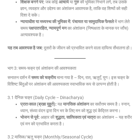
शिक्षक बनने पर:
जब कोई
आचार्य
या
गुरु
की भूमिका निभाने लगे, तब उसके
ज्ञान, व्यवहार और उद्देश्य का अंशांकन आवश्यक है, ताकि वह शिष्यों को सही
दिशा दे सके।
न्यायाधीश या मध्यस्थ की भूमिका में:
पंचायत या सामुदायिक फैसले
में भाग लेते
समय
पक्षपातरहित, न्यायपूर्ण मन
का अंशांकन (निष्पक्षता के मानक पर जाँच)
अत्यावश्यक है।
यह तब आवश्यक है जब:
दूसरों के जीवन को प्रभावित करने वाला दायित्व सँभालना हो।
भाग 3: समय-चक्र एवं अंशांकन की आवश्यकता
सनातन दर्शन में
समय को चक्रीय
माना गया है – दिन, रात, ऋतुएँ, युग। इस चक्र के
विशिष्ट बिंदुओं पर अंशांकन की आवश्यकता स्वाभाविक रूप से उत्पन्न होती है।
3.1 दैनिक चक्र (Daily Cycle – Dinacharya)
प्रातःकाल (ब्रह्म मुहूर्त):
यह
मानसिक अंशांकन
का सर्वोत्तम समय है। स्नान,
ध्यान, संध्या वंदन द्वारा दिन भर के लिए मन को शुद्ध एवं केंद्रित करना।
भोजन से पूर्व:
आहार की
शुद्धता, सात्विकता एवं मात्रा
का अंशांकन – यह शरीर
एवं मन को प्रभावित करता है।
3.2 मासिक/ऋतु चक्र (Monthly/Seasonal Cycle)