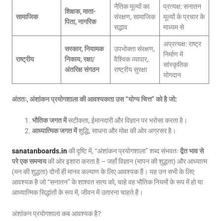
नैतिक मूल्यों का
प्रत्यक्ष: सनातन
शिक्षक, माता-
सामाजिक
संरक्षण, सामाजिक
मूल्यों के प्रचार के
पिता, नागरिक
सद्भाव
माध्यम से
अप्रत्यक्ष: राष्ट्र
सरकार, नियामक
उपभोक्ता संरक्षण,
निर्माण में
राष्ट्रीय
निकाय, रक्षा/
वैश्विक व्यापार,
सांस्कृतिक
अंतरिक्ष संगठन
राष्ट्रीय सुरक्षा
योगदान
अंततः, अंशांकन प्रयोगशाला की आवश्यकता उस “योग्य चित्त” को है जो:
भौतिक जगत में
सटीकता, ईमानदारी और विज्ञान पर भरोसा करता है।
आध्यात्मिक जगत में
शुद्धि, साधना और मोक्ष की ओर अग्रसर है।
sanatanboards.in
की दृष्टि में, “अंशांकन प्रयोगशाला” शब्द संभवतः
द्वैत भाव से
परे एक समन्वय
की ओर इशारा करता है – जहाँ विज्ञान (मापन की शुद्धता) और आध्यात्म
(मन की शुद्धता) दोनों ही मानव कल्याण के लिए आवश्यक हैं। यह उन सभी के लिए
आवश्यक है जो “सनातन” के शाश्वत सत्य को, चाहे वह भौतिक नियमों के रूप में हो या
आध्यात्मिक सिद्धांतों के रूप में, जीवन में उतारना चाहते हैं।
अंशांकन प्रयोगशाला कब आवश्यक है?