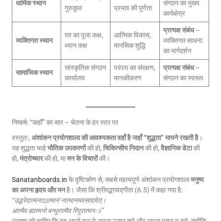
धार्मिक स्थान
संगठन का मुख्य
गुरुकुल
प्रभाव की पूर्णता
कार्यक्षेत्र
प्रत्यक्ष संबंध
–
घर का पूजा कक्ष,
आत्मिक विकास,
व्यक्तिगत स्थान
व्यक्तिगत साधना
ध्यान कक्ष
मानसिक शुद्धि
का मार्गदर्शन
सांस्कृतिक संगठन
परंपरा का संरक्षण,
प्रत्यक्ष संबंध
–
सामाजिक स्थान
कार्यालय
मानकीकरण
संगठन का स्वरूप
निष्कर्ष: “कहाँ” का सार – चेतना के हर स्तर पर
वस्तुतः,
अंशांकन प्रयोगशाला की आवश्यकता वहाँ है जहाँ “शुद्धता” मायने रखती है
।
यह शुद्धता चाहे
भौतिक उपकरणों
की हो,
चिकित्सीय निदान
की हो,
वैज्ञानिक डेटा
की
हो,
मंत्रोच्चार
की हो, या
मन के विचारों
की।
Sanatanboards.in
के दृष्टिकोण से, सबसे महत्वपूर्ण अंशांकन प्रयोगशाला
मनुष्य
का अपना हृदय और मन
है। जैसा कि श्रीमद्भगवद्गीता (6.5) में कहा गया है:
“उद्धरेदात्मनाऽऽत्मानं नात्मानमवसादयेत्।
आत्मैव ह्यात्मनो बन्धुरात्मैव रिपुरात्मनः॥”
(मनुष्य को चाहिए कि वह अपने बल से अपना उद्धार करे और अपना पतन न करे, क्योंकि