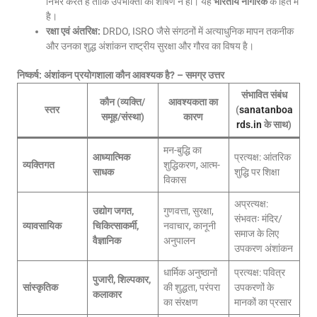
निर्भर करते हैं ताकि उपभोक्ता का शोषण न हो। यह
भारतीय नागरिक
के हित में
है।
रक्षा एवं अंतरिक्ष:
DRDO, ISRO जैसे संगठनों में अत्याधुनिक मापन तकनीक
और उनका शुद्ध अंशांकन राष्ट्रीय सुरक्षा और गौरव का विषय है।
निष्कर्ष: अंशांकन प्रयोगशाला कौन आवश्यक है? – समग्र उत्तर
संभावित संबंध
कौन (व्यक्ति/
आवश्यकता का
स्तर
(
sanatanboa
समूह/संस्था)
कारण
rds.in
के साथ)
मन-बुद्धि का
आध्यात्मिक
प्रत्यक्ष: आंतरिक
व्यक्तिगत
शुद्धिकरण, आत्म-
साधक
शुद्धि पर शिक्षा
विकास
अप्रत्यक्ष:
उद्योग जगत,
गुणवत्ता, सुरक्षा,
संभवतः मंदिर/
व्यावसायिक
चिकित्साकर्मी,
नवाचार, कानूनी
समाज के लिए
वैज्ञानिक
अनुपालन
उपकरण अंशांकन
धार्मिक अनुष्ठानों
प्रत्यक्ष: पवित्र
पुजारी, शिल्पकार,
सांस्कृतिक
की शुद्धता, परंपरा
उपकरणों के
कलाकार
का संरक्षण
मानकों का प्रसार