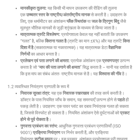
मानकीकृत तुलना:
यह किसी भी मापन उपकरण की रीडिंग की तुलना
एक
उच्चतर स्तर के राष्ट्रीय/अंतर्राष्ट्रीय मानक
से करती है। उदाहरण के
लिए, एक थर्मामीटर का अंशांकन
प्लैंक स्थिरांक
या
जल के त्रिगुण बिंदु
जैसे
मूलभूत भौतिक मानकों से जुड़ी श्रृंखला के माध्यम से किया जाता है।
मात्रात्मक त्रुटि विश्लेषण:
प्रयोगशाला केवल यह नहीं बताती कि उपकरण
“गलत” है, बल्कि
कितना गलत है
(त्रुटि का मान ±X%) और यह त्रुटि
किस
दिशा में है
(सकारात्मक या नकारात्मक)। यह मात्रात्मक डेटा
वैज्ञानिक
निर्णयों
का आधार बनता है।
प्रलेखन एवं पता लगाने की क्षमता:
प्रत्येक अंशांकन एक
प्रमाणपत्र
उत्पन्न
करता है जो “
माप की पता लगाने की क्षमता
” सिद्ध करता है – यानी यह दर्शाता है
कि इस माप का संबंध अंततः राष्ट्रीय मानक से है। यह
विश्वास की नींव
है।
1.2 व्यवस्थित नियंत्रण प्रणाली के रूप में
निवारक सुरक्षा तंत्र:
यह एक
निवारक रखरखाव
की तरह कार्य करती है।
डॉक्टर के पास नियमित जाँच के समान, यह समस्याएँ उत्पन्न होने से
पहले
ही
पकड़ लेती है। उदाहरण: एक पावर प्लांट का दबाव नियंत्रक गलत हो सकता
है, जिससे विस्फोट हो सकता है। नियमित अंशांकन ऐसे दुर्घटनाओं को
प्रकट
होने से पूर्व रोकता है
।
गुणवत्ता प्रबंधन का स्तंभ:
आधुनिक गुणवत्ता प्रबंधन प्रणालियाँ (ISO
9001)
प्रक्रिया नियंत्रण
पर निर्भर करती हैं, और प्रक्रिया
नियंत्रण
सटीक मापन
पर। इस प्रकार, अंशांकन प्रयोगशाला पूरी गुणवत्ता