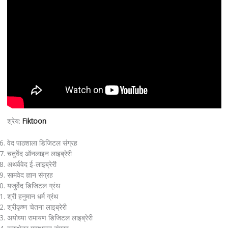
श्रेय:
Fiktoon
वेद पाठशाला डिजिटल संग्रह
चतुर्वेद ऑनलाइन लाइब्रेरी
अथर्ववेद ई-लाइब्रेरी
सामवेद ज्ञान संग्रह
यजुर्वेद डिजिटल ग्रंथ
श्री हनुमान धर्म ग्रंथ
श्रीकृष्ण चेतना लाइब्रेरी
अयोध्या रामायण डिजिटल लाइब्रेरी