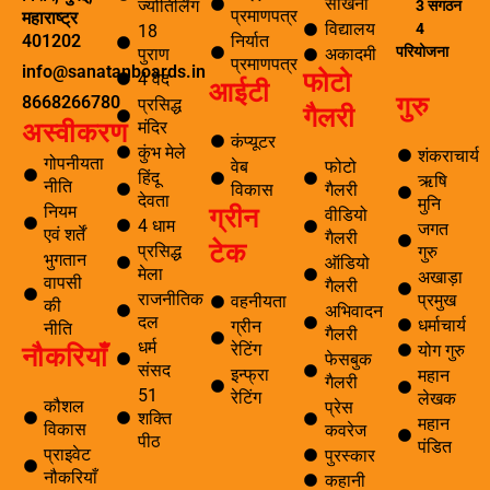
सीखना
ज्योतिर्लिंग
3 संगठन
प्रमाणपत्र
महाराष्ट्र
विद्यालय
4
18
निर्यात
401202
परियोजना
पुराण
अकादमी
प्रमाणपत्र
info@sanatanboards.in
फोटो
4 वेद
आईटी
गुरु
8668266780
प्रसिद्ध
गैलरी
मंदिर
अस्वीकरण
कंप्यूटर
कुंभ मेले
शंकराचार्य
गोपनीयता
वेब
फोटो
हिंदू
ऋषि
नीति
विकास
गैलरी
देवता
मुनि
ग्रीन
नियम
वीडियो
4 धाम
जगत
एवं शर्तें
गैलरी
टेक
प्रसिद्ध
गुरु
भुगतान
ऑडियो
मेला
अखाड़ा
वापसी
गैलरी
राजनीतिक
प्रमुख
वहनीयता
की
अभिवादन
दल
धर्माचार्य
ग्रीन
नीति
गैलरी
धर्म
नौकरियाँ
रेटिंग
योग गुरु
फेसबुक
संसद
इन्फ्रा
महान
गैलरी
51
रेटिंग
लेखक
कौशल
प्रेस
शक्ति
महान
विकास
कवरेज
पीठ
पंडित
प्राइवेट
पुरस्कार
नौकरियाँ
कहानी