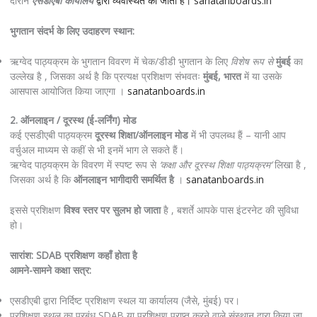
दौरान
एसडीएबी कार्यालय
द्वारा व्यवस्थित की जाती हैं।
sanatanboards.in
भुगतान संदर्भ के लिए उदाहरण स्थान:
ऋग्वेद पाठ्यक्रम के भुगतान विवरण में चेक/डीडी भुगतान के लिए
विशेष रूप से
मुंबई
का
उल्लेख है , जिसका अर्थ है कि प्रत्यक्ष प्रशिक्षण संभवतः
मुंबई, भारत
में या उसके
आसपास आयोजित किया जाएगा ।
sanatanboards.in
2. ऑनलाइन / दूरस्थ (ई-लर्निंग) मोड
कई एसडीएबी पाठ्यक्रम
दूरस्थ शिक्षा/ऑनलाइन मोड
में भी उपलब्ध हैं – यानी आप
वर्चुअल माध्यम से कहीं से भी इनमें भाग ले सकते हैं।
ऋग्वेद पाठ्यक्रम के विवरण में स्पष्ट रूप से
‘कक्षा और दूरस्थ शिक्षा पाठ्यक्रम’
लिखा है ,
जिसका अर्थ है कि
ऑनलाइन भागीदारी समर्थित है
।
sanatanboards.in
इससे प्रशिक्षण
विश्व स्तर पर सुलभ हो जाता
है , बशर्ते आपके पास इंटरनेट की सुविधा
हो।
सारांश: SDAB प्रशिक्षण कहाँ होता है
आमने-सामने कक्षा सत्र:
एसडीएबी द्वारा निर्दिष्ट प्रशिक्षण स्थल या कार्यालय (जैसे, मुंबई) पर।
प्रशिक्षण स्थल का प्रबंध SDAB या प्रशिक्षण प्राप्त करने वाले संस्थान द्वारा किया जा