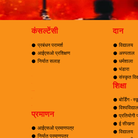
कंसल्टेंसी
दान
प्रबंधन परामर्श
विद्यालय
आईएसओ प्रशिक्षण
अस्पताल
निर्यात सलाह
धर्मशाला
भंडारा
ब्लॉग
संस्कृत वि
यात्रा
शिक्षा
पर्यटन
समाचार अनुसंधान एवं विकास
बोर्डिंग - स
ई सीखना
विश्वविद्य
ई-लाइब्रेरी
प्रमाणन
प्रतियोगी पर
ई सीखना
आईएसओ प्रमाणपत्र
विद्यालय
निर्यात प्रमाणपत्र