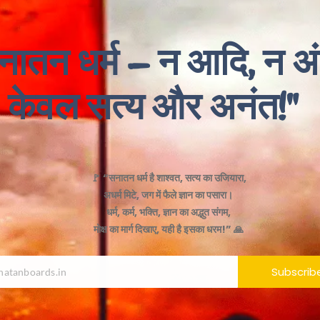
नातन धर्म – न आदि, न अं
केवल सत्य और अनंत!"
🚩 “सनातन धर्म है शाश्वत, सत्य का उजियारा,
अधर्म मिटे, जग में फैले ज्ञान का पसारा।
धर्म, कर्म, भक्ति, ज्ञान का अद्भुत संगम,
मोक्ष का मार्ग दिखाए, यही है इसका धरम!” 🙏
Subscrib