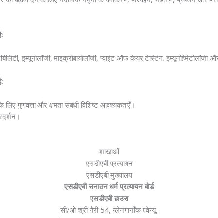
ै:
िबिलिटी, इम्यूनोलॉजी, माइक्रोबायोलॉजी, प्वाइंट ऑफ केयर टेस्टिंग, इम्यूनोहेमेटोलॉजी 
ै:
ए गुणवत्ता और क्षमता संबंधी विशिष्ट आवश्यकताएँ।
प्रदर्शन।
शाखाओं
एसडीएबी प्रत्यायन
एसडीएबी मुख्यालय
एसडीएबी सनातन धर्म प्रत्यायन बोर्ड
एसडीएबी हाउस
सी/ओ श्री गैरी 54, ग्लेनगार्नॉक एवेन्यू,