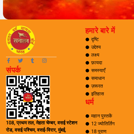
हमारे बारे में
दृष्टि
उद्देश्य
लक्ष्य
F
T
T
I
फ़ायदा
a
w
u
n
संपर्क
c
i
m
s
समस्याएँ
e
t
b
t
समाधान
b
t
l
a
o
e
r
g
ज़रूरत
o
r
r
इतिहास
k
a
धर्म
-
m
f
महान पुस्तकें
108, प्रथम तल, मेहता चेम्बर, वसई स्टेशन
12 ज्योतिर्लिंग
रोड, वसई पश्चिम, वसई-विरार, मुंबई,
18 पुराण