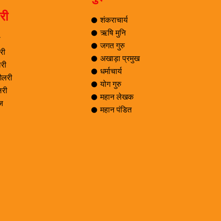
री
शंकराचार्य
ऋषि मुनि
ी
जगत गुरु
री
अखाड़ा प्रमुख
री
धर्माचार्य
ैलरी
योग गुरु
लरी
महान लेखक
ेज
महान पंडित