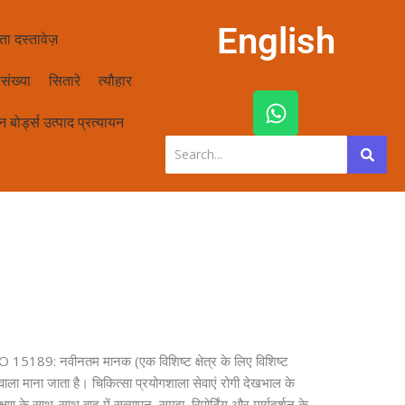
English
ता दस्तावेज़
संख्या
सितारे
त्यौहार
W
h
 बोर्ड्स उत्पाद प्रत्यायन
a
t
s
a
p
p
ISO 15189: नवीनतम मानक (एक विशिष्ट क्षेत्र के लिए विशिष्ट
ाला माना जाता है। चिकित्सा प्रयोगशाला सेवाएं रोगी देखभाल के
ीक्षण के साथ-साथ बाद में सत्यापन, समझ, रिपोर्टिंग और मार्गदर्शन के