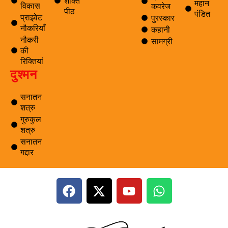
शक्ति
महान
विकास
कवरेज
पीठ
पंडित
प्राइवेट
पुरस्कार
नौकरियाँ
कहानी
नौकरी
सामग्री
की
रिक्तियां
दुश्मन
सनातन
शत्रु
गुरुकुल
शत्रु
सनातन
गद्दार
F
X
Y
W
a
-
o
h
c
t
u
a
e
w
t
t