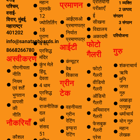
प्रतियोगी
महान
प्रमाणन
1 व्यक्ति
पश्चिम,
परीक्षाएँ
पुस्तकें
2 उत्पाद
वसई-
ई
12
संगठन
आईएसओ
विरार, मुंबई,
सीखना
ज्योतिर्लिंग
3 संगठन
प्रमाणपत्र
महाराष्ट्र
विद्यालय
4
18
निर्यात
401202
परियोजना
पुराण
अकादमी
प्रमाणपत्र
info@sanatanboards.in
फोटो
4 वेद
आईटी
गुरु
8668266780
प्रसिद्ध
गैलरी
मंदिर
अस्वीकरण
कंप्यूटर
कुंभ मेले
शंकराचार्य
गोपनीयता
वेब
फोटो
हिंदू
ऋषि
नीति
विकास
गैलरी
देवता
मुनि
ग्रीन
नियम
वीडियो
4 धाम
जगत
एवं शर्तें
गैलरी
टेक
प्रसिद्ध
गुरु
भुगतान
ऑडियो
मेला
अखाड़ा
वापसी
गैलरी
राजनीतिक
प्रमुख
वहनीयता
की
अभिवादन
दल
धर्माचार्य
ग्रीन
नीति
गैलरी
धर्म
नौकरियाँ
रेटिंग
योग गुरु
फेसबुक
संसद
इन्फ्रा
महान
गैलरी
51
रेटिंग
लेखक
कौशल
प्रेस