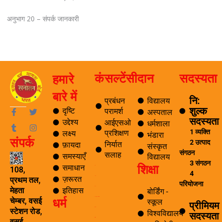
अनुभाग 20 – संपर्क जानकारी
कंसल्टेंसी
दान
सदस्यता
हमारे
बारे में
नि:
प्रबंधन
विद्यालय
शुल्क
F
T
T
I
दृष्टि
परामर्श
अस्पताल
a
u
w
n
सदस्यता
उद्देश्य
आईएसओ
धर्मशाला
c
m
i
s
1 व्यक्ति
प्रशिक्षण
लक्ष्य
e
b
t
t
भंडारा
संपर्क
b
l
t
a
2 उत्पाद
निर्यात
फ़ायदा
संस्कृत
o
r
e
g
संगठन
सलाह
समस्याएँ
विद्यालय
o
r
r
3 संगठन
शिक्षा
k
a
समाधान
ब्लॉग
108,
4
-
m
ज़रूरत
यात्रा
प्रथम तल,
f
परियोजना
पर्यटन
इतिहास
मेहता
बोर्डिंग -
धर्म
समाचार अनुसंधान एवं विकास
चेम्बर, वसई
स्कूल
प्रीमियम
ई सीखना
स्टेशन रोड,
विश्वविद्यालय
सदस्यता
ई-लाइब्रेरी
वसई