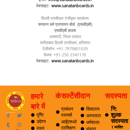
वेबसाइट:
www.sanatanboards.in
दिल्ली-एनसीआर पंजीकृत कार्यालय
सनातन धर्म प्रत्यायन बोर्ड (एसडीएबी)
एसडीएबी हाउस
असावटी, जिला पलवल
फरीदाबाद दिल्ली एनसीआर, हरियाणा
टेलीफोन: +91-7979801035
फैक्स: +91-250 2341170
वेबसाइट:
www.sanatanboards.in
कंसल्टेंसी
दान
सदस्यता
हमारे
बारे में
नि:
प्रबंधन
विद्यालय
शुल्क
F
T
T
I
दृष्टि
परामर्श
अस्पताल
a
u
w
n
सदस्यता
उद्देश्य
आईएसओ
धर्मशाला
c
m
i
s
1 व्यक्ति
प्रशिक्षण
लक्ष्य
e
b
t
t
भंडारा