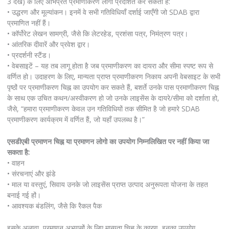
3 देखें) के लिए अभिप्रेत प्रमाणीकरण लोगो प्रदर्शित कर सकती हैं:
• उद्धरण और मूल्यांकन। इनमें वे सभी गतिविधियाँ दर्शाई जाएँगी जो SDAB द्वारा
प्रमाणित नहीं हैं।
• कॉर्पोरेट लेखन सामग्री, जैसे कि लेटरहेड, प्रशंसा पत्र, निमंत्रण पत्र।
• आंतरिक दीवारें और प्रवेश द्वार।
• प्रदर्शनी स्टैंड।
• वेबसाइटें – यह तब लागू होता है जब प्रमाणीकरण का दायरा और सीमा स्पष्ट रूप से
वर्णित हो। उदाहरण के लिए, मान्यता प्राप्त प्रमाणीकरण निकाय अपनी वेबसाइट के सभी
पृष्ठों पर प्रमाणीकरण चिह्न का उपयोग कर सकते हैं, बशर्ते उनके पास प्रमाणीकरण चिह्न
के साथ एक उचित कथन/अस्वीकरण हो जो उनके लाइसेंस के दायरे/सीमा को दर्शाता हो,
जैसे, “हमारा प्रमाणीकरण केवल उन गतिविधियों तक सीमित है जो हमारे SDAB
प्रमाणीकरण कार्यक्रम में वर्णित हैं, जो यहाँ उपलब्ध है।”
एसडीएबी प्रमाणन चिह्न या प्रमाणन लोगो का उपयोग निम्नलिखित पर नहीं किया जा
सकता है:
• वाहन
• संरचनाएं और झंडे
• माल या वस्तुएं, सिवाय उनके जो लाइसेंस प्राप्त उत्पाद अनुरूपता योजना के तहत
बनाई गई हों।
• आवश्यक बंडलिंग, जैसे कि रैकल पैक
इसके अलावा, प्रमाणन अभ्यासों के लिए मान्यता चिह्न के कारण, इनका उपयोग