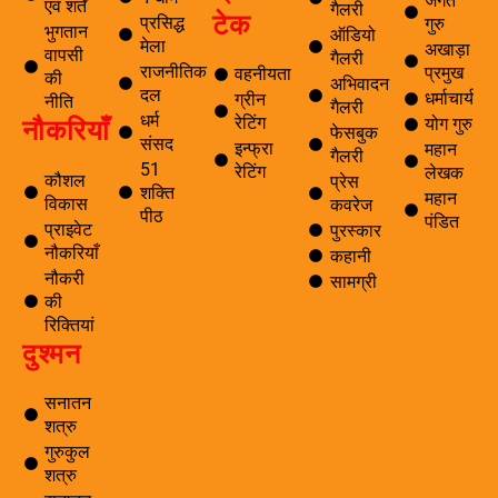
जगत
एवं शर्तें
गैलरी
टेक
प्रसिद्ध
गुरु
भुगतान
ऑडियो
मेला
अखाड़ा
वापसी
गैलरी
राजनीतिक
प्रमुख
वहनीयता
की
अभिवादन
दल
धर्माचार्य
ग्रीन
नीति
गैलरी
धर्म
नौकरियाँ
रेटिंग
योग गुरु
फेसबुक
संसद
इन्फ्रा
महान
गैलरी
51
रेटिंग
लेखक
कौशल
प्रेस
शक्ति
महान
विकास
कवरेज
पीठ
पंडित
प्राइवेट
पुरस्कार
नौकरियाँ
कहानी
नौकरी
सामग्री
की
रिक्तियां
दुश्मन
सनातन
शत्रु
गुरुकुल
शत्रु