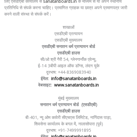
लिए एसडीएबी कार्यालय से
sanatanboards.in
के माध्यम से या अपने स्थानीय
प्रतिनिधि से संपर्क करना चाहिए। प्रमाणित ग्राहक या छात्र अपने प्रमाणपत्र जारी
करने वाली संस्था से संपर्क करें।
शाखाओं
एसडीएबी प्रत्यायन
एसडीएबी मुख्यालय
एसडीएबी सनातन धर्म प्रत्यायन बोर्ड
एसडीएबी हाउस
सी/ओ श्री गैरी 54, ग्लेनगार्नॉक एवेन्यू,
ई-14 3बीपी आइल ऑफ डॉग्स, लंदन यूके
दूरभाष: +44-8369083940
ईमेल:
info@sanatanboards.in
वेबसाइट:
www.sanatanboards.in
मुंबई मुख्यालय
सनातन धर्म प्रत्यायन बोर्ड (एसडीएबी)
एसडीएबी हाउस
बी-401, न्यू ओम कावेरी सीएचएस लिमिटेड, नागिंदास पाड़ा,
शिवसेना कार्यालय के बगल में, नालासोपारा (पूर्व)
दूरभाष: +91-7499991895
ईमेल:
info@sanatanboards.in