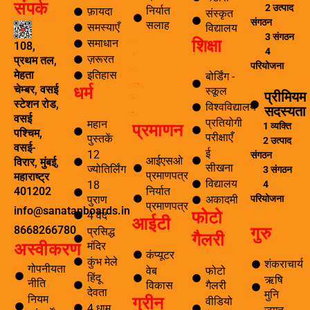
संपर्क
b
l
t
a
2 उत्पाद
निर्यात
फ़ायदा
संस्कृत
o
r
e
g
संगठन
सलाह
समस्याएँ
विद्यालय
o
r
r
3 संगठन
शिक्षा
k
a
समाधान
ब्लॉग
108,
4
-
m
ज़रूरत
यात्रा
प्रथम तल,
f
परियोजना
पर्यटन
इतिहास
मेहता
बोर्डिंग -
धर्म
समाचार अनुसंधान एवं विकास
चेम्बर, वसई
स्कूल
प्रीमियम
ई सीखना
स्टेशन रोड,
विश्वविद्यालय
सदस्यता
ई-लाइब्रेरी
वसई
प्रतियोगी
महान
प्रमाणन
1 व्यक्ति
पश्चिम,
परीक्षाएँ
पुस्तकें
2 उत्पाद
वसई-
ई
12
संगठन
आईएसओ
विरार, मुंबई,
सीखना
ज्योतिर्लिंग
3 संगठन
प्रमाणपत्र
महाराष्ट्र
विद्यालय
4
18
निर्यात
401202
परियोजना
पुराण
अकादमी
प्रमाणपत्र
info@sanatanboards.in
फोटो
4 वेद
आईटी
गुरु
8668266780
प्रसिद्ध
गैलरी
मंदिर
अस्वीकरण
कंप्यूटर
कुंभ मेले
शंकराचार्य
गोपनीयता
वेब
फोटो
हिंदू
ऋषि
नीति
विकास
गैलरी
देवता
मुनि
ग्रीन
नियम
वीडियो
4 धाम