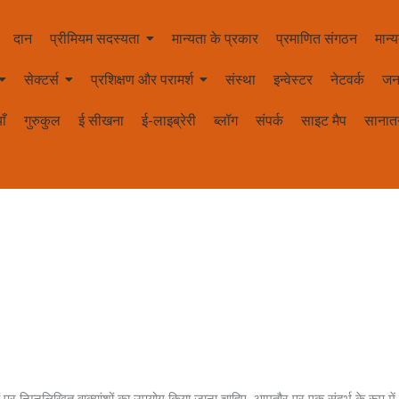
दान
प्रीमियम सदस्यता
मान्यता के प्रकार
प्रमाणित संगठन
मान्य
सेक्टर्स
प्रशिक्षण और परामर्श
संस्था
इन्वेस्टर
नेटवर्क
जन
ाँ
गुरुकुल
ई सीखना
ई-लाइब्रेरी
ब्लॉग
संपर्क
साइट मैप
सानातन
ं पर निम्नलिखित वाक्यांशों का उपयोग किया जाना चाहिए, आमतौर पर एक संदर्भ के रूप मे