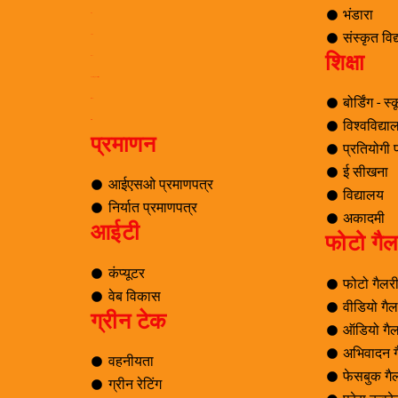
भंडारा
ब्लॉग
संस्कृत वि
यात्रा
शिक्षा
पर्यटन
समाचार अनुसंधान एवं विकास
बोर्डिंग - स
ई सीखना
विश्वविद्य
ई-लाइब्रेरी
प्रमाणन
प्रतियोगी पर
ई सीखना
आईएसओ प्रमाणपत्र
विद्यालय
निर्यात प्रमाणपत्र
अकादमी
आईटी
फोटो गैल
कंप्यूटर
फोटो गैलर
वेब विकास
वीडियो गैल
ग्रीन टेक
ऑडियो गैल
अभिवादन ग
वहनीयता
फेसबुक गै
ग्रीन रेटिंग