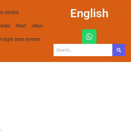
English
ता दस्तावेज़
संख्या
सितारे
त्यौहार
W
h
 बोर्ड्स उत्पाद प्रत्यायन
a
t
s
a
p
p
ं।