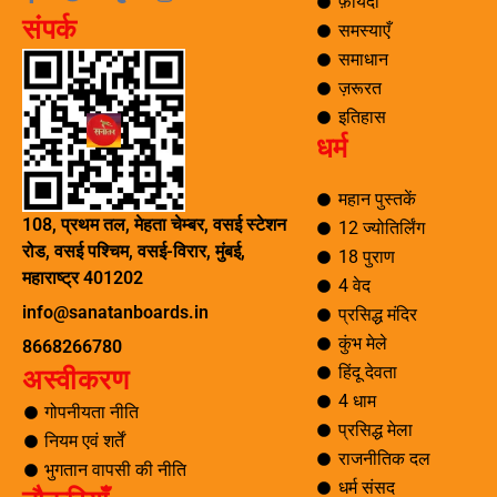
फ़ायदा
a
w
u
n
संपर्क
c
i
m
s
समस्याएँ
e
t
b
t
समाधान
b
t
l
a
o
e
r
g
ज़रूरत
o
r
r
इतिहास
k
a
धर्म
-
m
f
महान पुस्तकें
108, प्रथम तल, मेहता चेम्बर, वसई स्टेशन
12 ज्योतिर्लिंग
रोड, वसई पश्चिम, वसई-विरार, मुंबई,
18 पुराण
महाराष्ट्र 401202
4 वेद
info@sanatanboards.in
प्रसिद्ध मंदिर
कुंभ मेले
8668266780
हिंदू देवता
अस्वीकरण
4 धाम
गोपनीयता नीति
प्रसिद्ध मेला
नियम एवं शर्तें
राजनीतिक दल
भुगतान वापसी की नीति
धर्म संसद