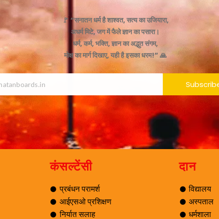
🚩 “सनातन धर्म है शाश्वत, सत्य का उजियारा,
अधर्म मिटे, जग में फैले ज्ञान का पसारा।
धर्म, कर्म, भक्ति, ज्ञान का अद्भुत संगम,
मोक्ष का मार्ग दिखाए, यही है इसका धरम!” 🙏
Subscrib
कंसल्टेंसी
दान
प्रबंधन परामर्श
विद्यालय
आईएसओ प्रशिक्षण
अस्पताल
निर्यात सलाह
धर्मशाला