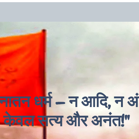
नातन धर्म – न आदि, न अं
केवल सत्य और अनंत!"