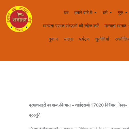
घर
हमारे बारे में
धर्म
गुरु
मान्यता प्राप्त संगठनों की खोज करें
मान्यता मानक
दुकान
यात्रा
पर्यटन
चुनौतियाँ
रणनीतिय
प्रमाणपत्रों का शब्द-विन्यास – आईएसओ 17020 निरीक्षण निकाय
प्रस्तुति
घोषणा पंजीकरण की उपयुक्तता सुनिश्चित करने के लिए, प्रमाण पत्रो