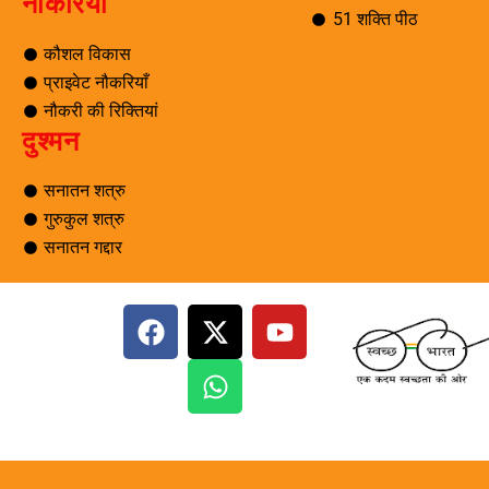
नौकरियाँ
51 शक्ति पीठ
कौशल विकास
प्राइवेट नौकरियाँ
नौकरी की रिक्तियां
दुश्मन
सनातन शत्रु
गुरुकुल शत्रु
सनातन गद्दार
F
X
W
Y
a
-
h
o
c
t
a
u
e
w
t
t
b
i
s
u
o
t
a
b
o
t
p
e