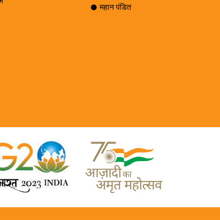
ेज
महान पंडित