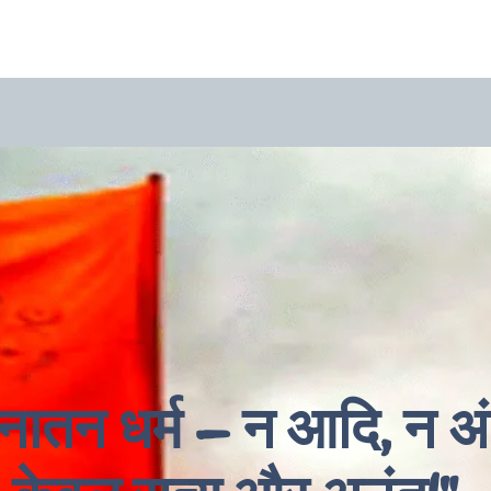
नातन धर्म – न आदि, न अं