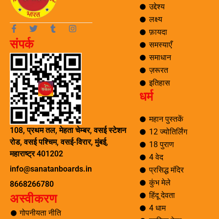
उद्देश्य
लक्ष्य
F
T
T
I
फ़ायदा
a
w
u
n
संपर्क
c
i
m
s
समस्याएँ
e
t
b
t
समाधान
b
t
l
a
o
e
r
g
ज़रूरत
o
r
r
इतिहास
k
a
धर्म
-
m
f
महान पुस्तकें
108, प्रथम तल, मेहता चेम्बर, वसई स्टेशन
12 ज्योतिर्लिंग
रोड, वसई पश्चिम, वसई-विरार, मुंबई,
18 पुराण
महाराष्ट्र 401202
4 वेद
info@sanatanboards.in
प्रसिद्ध मंदिर
कुंभ मेले
8668266780
हिंदू देवता
अस्वीकरण
4 धाम
गोपनीयता नीति