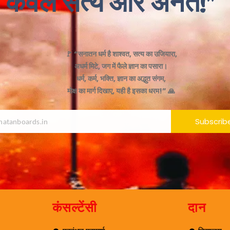
केवल सत्य और अनंत!"
🚩 “सनातन धर्म है शाश्वत, सत्य का उजियारा,
अधर्म मिटे, जग में फैले ज्ञान का पसारा।
धर्म, कर्म, भक्ति, ज्ञान का अद्भुत संगम,
मोक्ष का मार्ग दिखाए, यही है इसका धरम!” 🙏
Subscrib
कंसल्टेंसी
दान