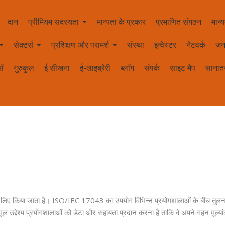
दान
प्रीमियम सदस्यता
मान्यता के प्रकार
प्रमाणित संगठन
मान्य
सेक्टर्स
प्रशिक्षण और परामर्श
संस्था
इन्वेस्टर
नेटवर्क
जन
ाँ
गुरुकुल
ई सीखना
ई-लाइब्रेरी
ब्लॉग
संपर्क
साइट मैप
सानातन
 लिए किया जाता है। ISO/IEC 17043 का उपयोग विभिन्न प्रयोगशालाओं के बीच तुलना
ा मूल उद्देश्य प्रयोगशालाओं को डेटा और सहायता प्रदान करना है ताकि वे अपने गहन मूल