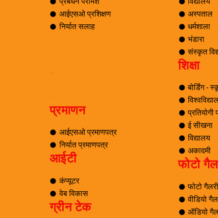
प्रबंधन परामर्श
विद्यालय
आईएसओ प्रशिक्षण
अस्पताल
निर्यात सलाह
धर्मशाला
भंडारा
ब्लॉग
संस्कृत वि
यात्रा
शिक्षा
पर्यटन
समाचार अनुसंधान एवं विकास
बोर्डिंग - स
ई सीखना
विश्वविद्य
ई-लाइब्रेरी
प्रमाणन
प्रतियोगी पर
ई सीखना
आईएसओ प्रमाणपत्र
विद्यालय
निर्यात प्रमाणपत्र
अकादमी
आईटी
फोटो गैल
कंप्यूटर
फोटो गैलर
वेब विकास
वीडियो गैल
ग्रीन टेक
ऑडियो गैल