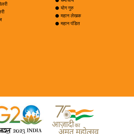
धर्माचार्य
ैलरी
योग गुरु
लरी
महान लेखक
ेज
महान पंडित