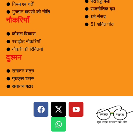
प्रसिद्ध मेला
नियम एवं शर्तें
राजनीतिक दल
भुगतान वापसी की नीति
धर्म संसद
नौकरियाँ
51 शक्ति पीठ
कौशल विकास
प्राइवेट नौकरियाँ
नौकरी की रिक्तियां
दुश्मन
सनातन शत्रु
गुरुकुल शत्रु
सनातन गद्दार
F
X
W
Y
a
-
h
o
c
t
a
u
e
w
t
t