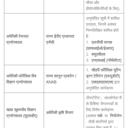
सीसा और
हीमोग्लोबिनोपैथी के लिए)
अनुमोदित सूची में शामिल
प्रदाता, जिनमें अक्सर
निम्नलिखित शामिल होते
अमेरिकी पेयजल
राज्य ईपीए प्रधानता
हैं:
प्रयोगशाला
एजेंसी
1.
एलजीसी मानक
(एक्सआईओ/ईआरए)
2.
क्यूएसीएस
3.
एनएसआई (नॉर्थवॉटर)
1.
सीएपी फॉरेंसिक यूरिन
अमेरिकी फोरेंसिक विष
राज्य कानून प्रवर्तन /
ड्रग टेस्टिंग (एफयूडीटी)
विज्ञान प्रयोगशाला
ANAB
2.
एसएएमएएचएसए
द्वारा
अनुमोदित कार्यक्रम
लिस्टेरिया
,
साल्मोनेला
जै
से विशिष्ट रोगजनकों के
खाद्य सूक्ष्मजीव विज्ञान
लिए विशेष कार्यक्रम
अमेरिकी कृषि विभाग
प्रयोगशाला (यूएसडीए)
(अक्सर
मर्क
या
नियोजेन
जैसी कंपनियों द्वारा
प्रदान किए जाते हैं )।