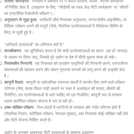
विशिष्ट कार्यक्रम:
जनादेश में आमतौर पर न केवल प्रदाता, बल्कि
सटीक कार्यक्रम
भी
निर्दिष्ट होता है (उदाहरण के लिए, “सीडीसी का ब्लड लेड पीटी कार्यक्रम” या “सीएपी
का एनाटॉमिक पैथोलॉजी सर्वेक्षण”)।
अनुपालन से जुड़ा हुआ:
भागीदारी सीधे नियामक अनुपालन, राज्य/संघीय लाइसेंसिंग, या
विशिष्ट परीक्षण करने की मंजूरी (जैसे, नैदानिक ​​प्रयोगशालाओं में मेडिकेयर बिलिंग के
लिए) से जुड़ी हुई है।
“अनिवार्य प्रदाताओं” का अस्तित्व क्यों है?
मानकीकरण:
यह सुनिश्चित करता है कि सभी प्रयोगशालाओं का मापन
एक ही
मानदंड
के आधार पर किया जाए, जिससे पूरे उद्योग या देश में सीधी तुलना संभव हो सके।
नियामकीय निगरानी:
यह नियामक को प्रदर्शन प्रवृत्तियों की निगरानी करने, प्रणालीगत
समस्याओं की पहचान करने और समान गुणवत्ता मानकों को लागू करने की अनुमति देता
है।
कानूनी वैधता:
कानूनी या सार्वजनिक स्वास्थ्य संदर्भों में उपयोग किए जाने वाले परीक्षण
परिणाम (जैसे, शराब पीकर गाड़ी चलाने पर रक्त में अल्कोहल की मात्रा, बीमारी की
रिपोर्टिंग) उन प्रयोगशालाओं से आने चाहिए जो एक निर्धारित, कानूनी रूप से मान्यता
प्राप्त शारीरिक परीक्षण योजना में भाग ले रही हों।
उच्च जोखिम परीक्षण:
जिन क्षेत्रों में त्रुटियों के तत्काल और गंभीर परिणाम होते हैं
(नैदानिक ​​निदान, फोरेंसिक परीक्षण, पेयजल सुरक्षा), वहां नियामक कोई जोखिम नहीं लेते
और पीटी योजना निर्दिष्ट करते हैं।
उद्योग के अनुसार आवश्यक पीटी प्रदाताओं के सामान्य उदाहरण