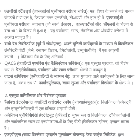
एलजीसी स्टैंडर्ड्स (एक्सआईओ प्रवीणता परीक्षण सहित): यह
विश्व के सबसे बड़े मानक
संगठनों में से एक है, जिसका गठन एलजीसी, टीआरसी और हाल ही में
एक्सआईओ
प्रवीणता परीक्षण
व्यवसाय (जो स्वयं
ईआरए
,
एएसएचटीओ
और
सीएलपी
के विलय से
बना था ) के विलय से हुआ है। यह पर्यावरण, खाद्य, नैदानिक ​​और औषधीय परीक्षण में
अत्यंत मजबूत है।
बायो-रेड लेबोरेटरीज (पूर्व में सीओएलए): अपने यूनिटी कार्यक्रमों के माध्यम से
क्लिनिकल
लेबोरेटरी
पीटी (जैसे, रसायन विज्ञान, हेमेटोलॉजी, इम्यूनोलॉजी) में एक अग्रणी
कंपनी । मेडिकल लैब के लिए अनिवार्य।
QACS (क्वालिटी एश्योरेंस एंड कैलिब्रेशन सर्विसेज):
एक प्रमुख प्रदाता, जो विशेष
रूप से
पेट्रोकेमिकल, पर्यावरण और खाद्य परीक्षण
क्षेत्रों में मजबूत है।
वाटर्स कॉर्पोरेशन (एसीक्वालिटी के माध्यम से):
उच्च गुणवत्ता वाले कार्यक्रमों के लिए जाना
जाता है, विशेष रूप से
फार्मास्युटिकल, खाद्य सुरक्षा और पर्यावरण विश्लेषण के
क्षेत्र में ।
2. प्रमुख वाणिज्यिक और विशेषज्ञ प्रदाता
रैंडॉक्स इंटरनेशनल क्वालिटी असेसमेंट स्कीम (आरआईक्यूएएस):
क्लिनिकल केमिस्ट्री
और इम्यूनोकेमिस्ट्री में एक वैश्विक अग्रणी पीटी।
अमेरिकन प्रोफिशिएंसी इंस्टीट्यूट (एपीआई):
मुख्य रूप से क्लिनिकल, टॉक्सिकोलॉजी
और सार्वजनिक स्वास्थ्य प्रयोगशालाओं के लिए पीटी (फिजिकल ट्रेनर) प्रदान करता
है।
एफएपीएएस (खाद्य विश्लेषण प्रदर्शन मूल्यांकन योजना):
फेरा साइंस लिमिटेड
द्वारा