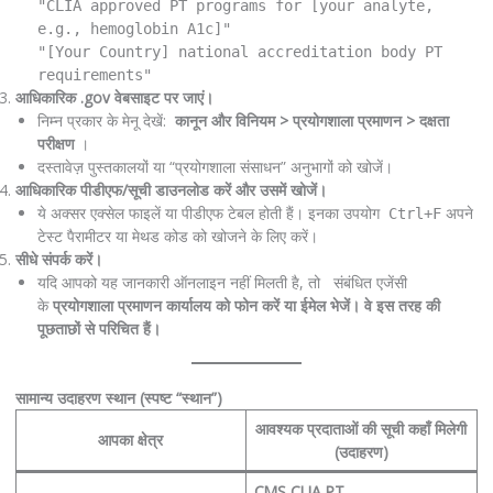
"CLIA approved PT programs for [your analyte,
e.g., hemoglobin A1c]"
"[Your Country] national accreditation body PT
requirements"
आधिकारिक .gov वेबसाइट पर जाएं।
निम्न प्रकार के मेनू देखें:
कानून और विनियम > प्रयोगशाला प्रमाणन > दक्षता
परीक्षण
।
दस्तावेज़ पुस्तकालयों या “प्रयोगशाला संसाधन” अनुभागों को खोजें।
आधिकारिक पीडीएफ/सूची डाउनलोड करें और उसमें खोजें।
ये अक्सर एक्सेल फाइलें या पीडीएफ टेबल होती हैं। इनका उपयोग
अपने
Ctrl+F
टेस्ट पैरामीटर या मेथड कोड को खोजने के लिए करें।
सीधे संपर्क करें।
यदि आपको यह जानकारी ऑनलाइन नहीं मिलती है, तो संबंधित एजेंसी
के
प्रयोगशाला प्रमाणन कार्यालय को फोन करें या ईमेल भेजें। वे इस तरह की
पूछताछों से परिचित हैं।
सामान्य उदाहरण स्थान (स्पष्ट “स्थान”)
आवश्यक प्रदाताओं की सूची कहाँ मिलेगी
आपका क्षेत्र
(उदाहरण)
CMS CLIA PT