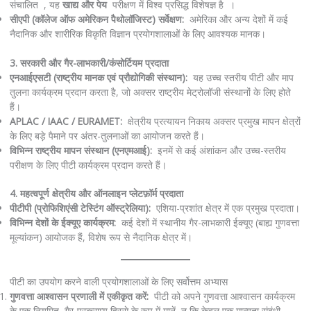
संचालित , यह
खाद्य और पेय
परीक्षण में विश्व प्रसिद्ध विशेषज्ञ है ।
सीएपी (कॉलेज ऑफ अमेरिकन पैथोलॉजिस्ट) सर्वेक्षण:
अमेरिका और अन्य देशों में कई
नैदानिक ​​और शारीरिक विकृति विज्ञान प्रयोगशालाओं के लिए आवश्यक मानक।
3. सरकारी और गैर-लाभकारी/कंसोर्टियम प्रदाता
एनआईएसटी (राष्ट्रीय मानक एवं प्रौद्योगिकी संस्थान):
यह उच्च स्तरीय पीटी और माप
तुलना कार्यक्रम प्रदान करता है, जो अक्सर राष्ट्रीय मेट्रोलॉजी संस्थानों के लिए होते
हैं।
APLAC / IAAC / EURAMET:
क्षेत्रीय प्रत्यायन निकाय अक्सर प्रमुख मापन क्षेत्रों
के लिए बड़े पैमाने पर अंतर-तुलनाओं का आयोजन करते हैं।
विभिन्न राष्ट्रीय मापन संस्थान (एनएमआई):
इनमें से कई अंशांकन और उच्च-स्तरीय
परीक्षण के लिए पीटी कार्यक्रम प्रदान करते हैं।
4. महत्वपूर्ण क्षेत्रीय और ऑनलाइन प्लेटफ़ॉर्म प्रदाता
पीटीपी (प्रोफिशिएंसी टेस्टिंग ऑस्ट्रेलिया):
एशिया-प्रशांत क्षेत्र में एक प्रमुख प्रदाता।
विभिन्न देशों के ईक्यूए कार्यक्रम:
कई देशों में स्थानीय गैर-लाभकारी ईक्यूए (बाह्य गुणवत्ता
मूल्यांकन) आयोजक हैं, विशेष रूप से नैदानिक ​​क्षेत्र में।
पीटी का उपयोग करने वाली प्रयोगशालाओं के लिए सर्वोत्तम अभ्यास
गुणवत्ता आश्वासन प्रणाली में एकीकृत करें:
पीटी को अपने गुणवत्ता आश्वासन कार्यक्रम
के एक नियमित, गैर-परक्राम्य हिस्से के रूप में मानें, न कि केवल एक मान्यता संबंधी