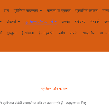
दान
प्रीमियम सदस्यता
मान्यता के प्रकार
प्रमाणित संगठन
मान्य
सेक्टर्स
प्रशिक्षण और परामर्श
संस्था
इन्वेस्टर
नेटवर्क
जन
ाँ
गुरुकुल
ई सीखना
ई-लाइब्रेरी
ब्लॉग
संपर्क
साइट मैप
सानातन
प्रशिक्षण और परामर्श
ds
प्रशिक्षण संबंधी सामग्री या ढांचे पर काम करते हैं। उदाहरण के लिए: