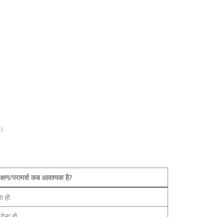
ै।
िक्षण/परामर्श कब आवश्यक है?
ा हो
देना हो