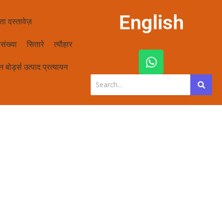
English
ता दस्तावेज़
संख्या
सितारे
त्यौहार
W
h
 बोर्ड्स उत्पाद प्रत्यायन
a
t
s
a
p
p