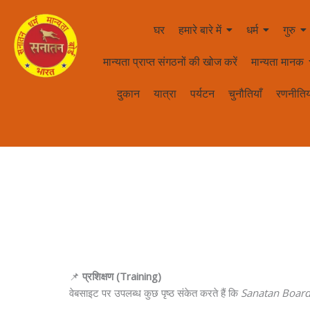
घर
हमारे बारे में
धर्म
गुरु
मान्यता प्राप्त संगठनों की खोज करें
मान्यता मानक
दुकान
यात्रा
पर्यटन
चुनौतियाँ
रणनीतिय
📌
प्रशिक्षण (Training)
वेबसाइट पर उपलब्ध कुछ पृष्ठ संकेत करते हैं कि
Sanatan Boar