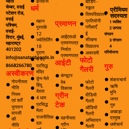
इतिहास
मेहता
बोर्डिंग -
धर्म
समाचार अनुसंधान एवं विकास
चेम्बर, वसई
स्कूल
प्रीमियम
ई सीखना
स्टेशन रोड,
विश्वविद्यालय
सदस्यता
ई-लाइब्रेरी
वसई
प्रतियोगी
महान
प्रमाणन
1 व्यक्ति
पश्चिम,
परीक्षाएँ
पुस्तकें
2 उत्पाद
वसई-
ई
12
संगठन
आईएसओ
विरार, मुंबई,
सीखना
ज्योतिर्लिंग
3 संगठन
प्रमाणपत्र
महाराष्ट्र
विद्यालय
4
18
निर्यात
401202
परियोजना
पुराण
अकादमी
प्रमाणपत्र
info@sanatanboards.in
फोटो
4 वेद
आईटी
गुरु
8668266780
प्रसिद्ध
गैलरी
मंदिर
अस्वीकरण
कंप्यूटर
कुंभ मेले
शंकराचार्य
गोपनीयता
वेब
फोटो
हिंदू
ऋषि
नीति
विकास
गैलरी
देवता
मुनि
ग्रीन
नियम
वीडियो
4 धाम
जगत
एवं शर्तें
गैलरी
टेक
प्रसिद्ध
गुरु
भुगतान
ऑडियो
मेला
अखाड़ा
वापसी
गैलरी
राजनीतिक
प्रमुख
वहनीयता
की
अभिवादन
दल
धर्माचार्य
ग्रीन
नीति
गैलरी