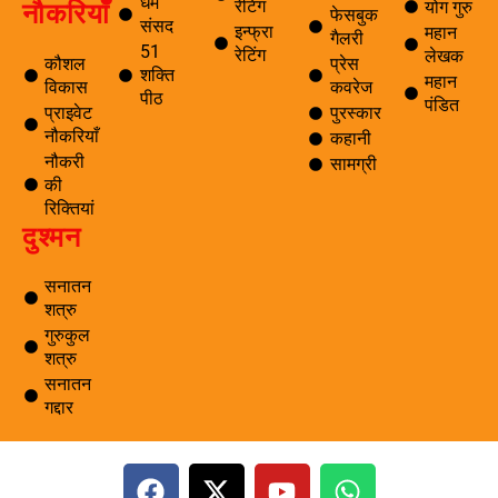
धर्म
नौकरियाँ
रेटिंग
योग गुरु
फेसबुक
संसद
इन्फ्रा
महान
गैलरी
51
रेटिंग
लेखक
कौशल
प्रेस
शक्ति
महान
विकास
कवरेज
पीठ
पंडित
प्राइवेट
पुरस्कार
नौकरियाँ
कहानी
नौकरी
सामग्री
की
रिक्तियां
दुश्मन
सनातन
शत्रु
गुरुकुल
शत्रु
सनातन
गद्दार
F
X
Y
W