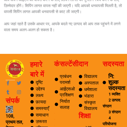
ज़िम्मेदार होंगे। शिपिंग लागत वापस नहीं की जाएगी। यदि आपको धनवापसी मिलती है, तो
वापसी शिपिंग लागत आपकी धनवापसी से काट ली जाएगी।
आप जहां रहते हैं उसके आधार पर, आपके बदले गए उत्पाद को आप तक पहुंचने में लगने
वाला समय अलग-अलग हो सकता है।
कंसल्टेंसी
दान
सदस्यता
हमारे
बारे में
नि:
प्रबंधन
विद्यालय
शुल्क
F
T
T
I
दृष्टि
परामर्श
अस्पताल
a
u
w
n
सदस्यता
उद्देश्य
आईएसओ
धर्मशाला
c
m
i
s
1 व्यक्ति
प्रशिक्षण
लक्ष्य
e
b
t
t
भंडारा
संपर्क
b
l
t
a
2 उत्पाद
निर्यात
फ़ायदा
संस्कृत
o
r
e
g
संगठन
सलाह
समस्याएँ
विद्यालय
o
r
r
3 संगठन
शिक्षा
k
a
समाधान
ब्लॉग
108,
4
-
m
ज़रूरत
यात्रा
प्रथम तल,
f
परियोजना
पर्यटन