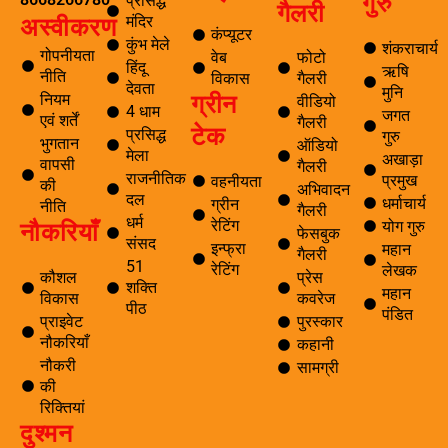
गुरु
प्रसिद्ध
गैलरी
मंदिर
अस्वीकरण
कंप्यूटर
कुंभ मेले
शंकराचार्य
गोपनीयता
वेब
फोटो
हिंदू
ऋषि
नीति
विकास
गैलरी
देवता
मुनि
ग्रीन
नियम
वीडियो
4 धाम
जगत
एवं शर्तें
गैलरी
टेक
प्रसिद्ध
गुरु
भुगतान
ऑडियो
मेला
अखाड़ा
वापसी
गैलरी
राजनीतिक
प्रमुख
वहनीयता
की
अभिवादन
दल
धर्माचार्य
ग्रीन
नीति
गैलरी
धर्म
नौकरियाँ
रेटिंग
योग गुरु
फेसबुक
संसद
इन्फ्रा
महान
गैलरी
51
रेटिंग
लेखक
कौशल
प्रेस
शक्ति
महान
विकास
कवरेज
पीठ
पंडित
प्राइवेट
पुरस्कार
नौकरियाँ
कहानी
नौकरी
सामग्री
की
रिक्तियां
दुश्मन