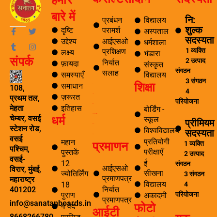
बारे में
नि:
प्रबंधन
विद्यालय
शुल्क
F
T
T
I
दृष्टि
परामर्श
अस्पताल
a
u
w
n
सदस्यता
उद्देश्य
आईएसओ
धर्मशाला
c
m
i
s
1 व्यक्ति
प्रशिक्षण
लक्ष्य
e
b
t
t
भंडारा
संपर्क
b
l
t
a
2 उत्पाद
निर्यात
फ़ायदा
संस्कृत
o
r
e
g
संगठन
सलाह
समस्याएँ
विद्यालय
o
r
r
3 संगठन
शिक्षा
k
a
समाधान
ब्लॉग
108,
4
-
m
ज़रूरत
यात्रा
प्रथम तल,
f
परियोजना
पर्यटन
इतिहास
मेहता
बोर्डिंग -
धर्म
समाचार अनुसंधान एवं विकास
चेम्बर, वसई
स्कूल
प्रीमियम
ई सीखना
स्टेशन रोड,
विश्वविद्यालय
सदस्यता
ई-लाइब्रेरी
वसई
प्रतियोगी
महान
प्रमाणन
1 व्यक्ति
पश्चिम,
परीक्षाएँ
पुस्तकें
2 उत्पाद
वसई-
ई
12
संगठन
आईएसओ
विरार, मुंबई,
सीखना
ज्योतिर्लिंग
3 संगठन
प्रमाणपत्र
महाराष्ट्र
विद्यालय
4
18
निर्यात
401202
परियोजना
पुराण
अकादमी
प्रमाणपत्र
info@sanatanboards.in
फोटो
4 वेद
आईटी
8668266780