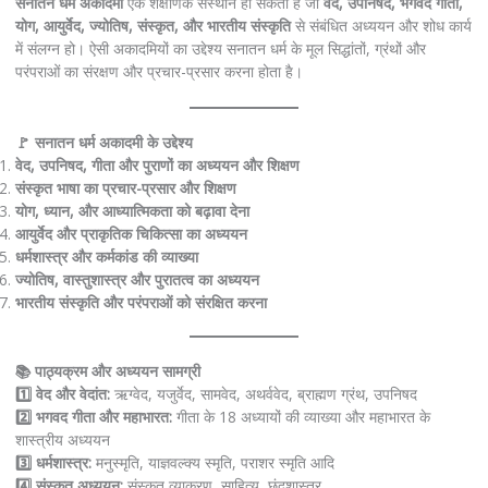
सनातन धर्म अकादमी
एक शैक्षणिक संस्थान हो सकता है जो
वेद, उपनिषद, भगवद गीता,
योग, आयुर्वेद, ज्योतिष, संस्कृत, और भारतीय संस्कृति
से संबंधित अध्ययन और शोध कार्य
में संलग्न हो। ऐसी अकादमियों का उद्देश्य सनातन धर्म के मूल सिद्धांतों, ग्रंथों और
परंपराओं का संरक्षण और प्रचार-प्रसार करना होता है।
🚩 सनातन धर्म अकादमी के उद्देश्य
वेद, उपनिषद, गीता और पुराणों का अध्ययन और शिक्षण
संस्कृत भाषा का प्रचार-प्रसार और शिक्षण
योग, ध्यान, और आध्यात्मिकता को बढ़ावा देना
आयुर्वेद और प्राकृतिक चिकित्सा का अध्ययन
धर्मशास्त्र और कर्मकांड की व्याख्या
ज्योतिष, वास्तुशास्त्र और पुरातत्व का अध्ययन
भारतीय संस्कृति और परंपराओं को संरक्षित करना
📚 पाठ्यक्रम और अध्ययन सामग्री
1️⃣ वेद और वेदांत:
ऋग्वेद, यजुर्वेद, सामवेद, अथर्ववेद, ब्राह्मण ग्रंथ, उपनिषद
2️⃣ भगवद गीता और महाभारत:
गीता के 18 अध्यायों की व्याख्या और महाभारत के
शास्त्रीय अध्ययन
3️⃣ धर्मशास्त्र:
मनुस्मृति, याज्ञवल्क्य स्मृति, पराशर स्मृति आदि
4️⃣ संस्कृत अध्ययन:
संस्कृत व्याकरण, साहित्य, छंदशास्त्र