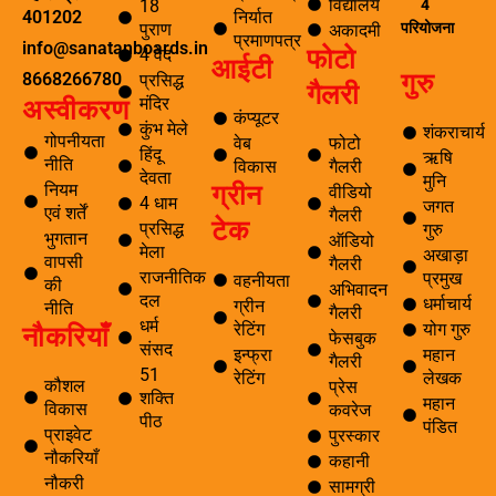
विद्यालय
4
18
निर्यात
401202
परियोजना
पुराण
अकादमी
प्रमाणपत्र
info@sanatanboards.in
फोटो
4 वेद
आईटी
गुरु
8668266780
प्रसिद्ध
गैलरी
मंदिर
अस्वीकरण
कंप्यूटर
कुंभ मेले
शंकराचार्य
गोपनीयता
वेब
फोटो
हिंदू
ऋषि
नीति
विकास
गैलरी
देवता
मुनि
ग्रीन
नियम
वीडियो
4 धाम
जगत
एवं शर्तें
गैलरी
टेक
प्रसिद्ध
गुरु
भुगतान
ऑडियो
मेला
अखाड़ा
वापसी
गैलरी
राजनीतिक
प्रमुख
वहनीयता
की
अभिवादन
दल
धर्माचार्य
ग्रीन
नीति
गैलरी
धर्म
नौकरियाँ
रेटिंग
योग गुरु
फेसबुक
संसद
इन्फ्रा
महान
गैलरी
51
रेटिंग
लेखक
कौशल
प्रेस
शक्ति
महान
विकास
कवरेज
पीठ
पंडित
प्राइवेट
पुरस्कार
नौकरियाँ
कहानी
नौकरी
सामग्री