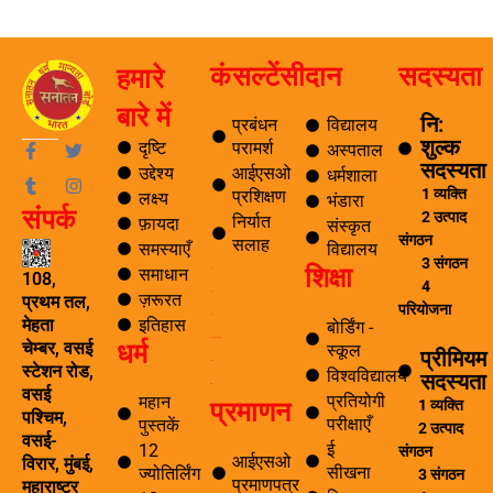
कंसल्टेंसी
दान
सदस्यता
हमारे
बारे में
नि:
प्रबंधन
विद्यालय
शुल्क
F
T
T
I
दृष्टि
परामर्श
अस्पताल
a
u
w
n
सदस्यता
उद्देश्य
आईएसओ
धर्मशाला
c
m
i
s
1 व्यक्ति
प्रशिक्षण
लक्ष्य
e
b
t
t
भंडारा
संपर्क
b
l
t
a
2 उत्पाद
निर्यात
फ़ायदा
संस्कृत
o
r
e
g
संगठन
सलाह
समस्याएँ
विद्यालय
o
r
r
3 संगठन
शिक्षा
k
a
समाधान
ब्लॉग
108,
4
-
m
ज़रूरत
यात्रा
प्रथम तल,
f
परियोजना
पर्यटन
इतिहास
मेहता
बोर्डिंग -
धर्म
समाचार अनुसंधान एवं विकास
चेम्बर, वसई
स्कूल
प्रीमियम
ई सीखना
स्टेशन रोड,
विश्वविद्यालय
सदस्यता
ई-लाइब्रेरी
वसई
प्रतियोगी
महान
प्रमाणन
1 व्यक्ति
पश्चिम,
परीक्षाएँ
पुस्तकें
2 उत्पाद
वसई-
ई
12
संगठन
आईएसओ
विरार, मुंबई,
सीखना
ज्योतिर्लिंग
3 संगठन
प्रमाणपत्र
महाराष्ट्र