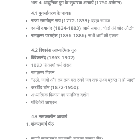
भाग 4: आधुनिक युग के सुधारक आचार्य (1750-वर्तमान)
4.1 पुनर्जागरण के नायक
राजा राममोहन राय (1772-1833)
: ब्रह्म समाज
स्वामी दयानंद (1824-1883)
: आर्य समाज, “वेदों की ओर लौटो”
रामकृष्ण परमहंस (1836-1886)
: सभी धर्मों की एकता
4.2 विश्ववंद्य आध्यात्मिक गुरु
विवेकानंद (1863-1902)
:
1893 शिकागो धर्म संसद
रामकृष्ण मिशन
“उठो, जागो और तब तक मत रुको जब तक लक्ष्य प्राप्त न हो जाए”
अरविंद घोष (1872-1950)
:
अध्यात्मिक विकास का समन्वित दर्शन
पांडिचेरी आश्रम
4.3 समकालीन आचार्य
शंकराचार्य पीठ
:
स्वामी स्वरूपानंद सरस्वती (द्वारका शारदा पीठ)