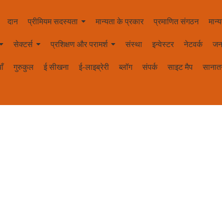
दान
प्रीमियम सदस्यता
मान्यता के प्रकार
प्रमाणित संगठन
मान्य
सेक्टर्स
प्रशिक्षण और परामर्श
संस्था
इन्वेस्टर
नेटवर्क
जन
ाँ
गुरुकुल
ई सीखना
ई-लाइब्रेरी
ब्लॉग
संपर्क
साइट मैप
सानातन