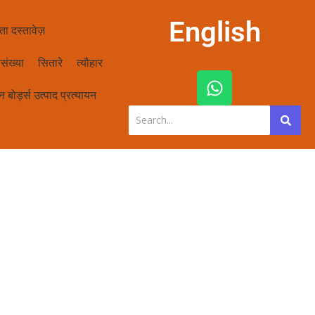
English
ता दस्तावेज़
संख्या
सितारे
त्यौहार
W
h
 बोर्ड्स उत्पाद प्रत्यायन
a
t
s
a
p
p