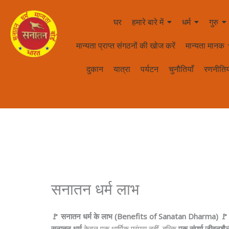
घर
हमारे बारे में
धर्म
गुरु
मान्यता प्राप्त संगठनों की खोज करें
मान्यता मानक
दुकान
यात्रा
पर्यटन
चुनौतियाँ
रणनीतिय
सनातन धर्म लाभ
🚩 सनातन धर्म के लाभ (Benefits of Sanatan Dharma) 🚩
सनातन धर्म
केवल एक धार्मिक परंपरा नहीं, बल्कि
एक संपूर्ण जीवनशै