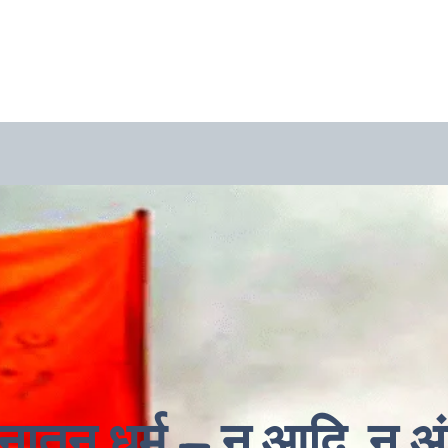
नातन धर्म – न आदि, न अं