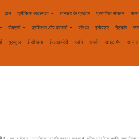
दान
प्रीमियम सदस्यता
मान्यता के प्रकार
प्रमाणित संगठन
मान्य
सेक्टर्स
प्रशिक्षण और परामर्श
संस्था
इन्वेस्टर
नेटवर्क
जन
ाँ
गुरुकुल
ई सीखना
ई-लाइब्रेरी
ब्लॉग
संपर्क
साइट मैप
सानातन
ली
है। यह न केवल आध्यात्मिक उन्नति प्रदान करता है, बल्कि मानसिक शांति, सामाजिक समर