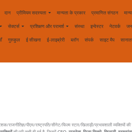
दान
प्रीमियम सदस्यता
मान्यता के प्रकार
प्रमाणित संगठन
मान्य
सेक्टर्स
प्रशिक्षण और परामर्श
संस्था
इन्वेस्टर
नेटवर्क
जन
ाँ
गुरुकुल
ई सीखना
ई-लाइब्रेरी
ब्लॉग
संपर्क
साइट मैप
सानातन
नीतिज्ञ/पीएम/राष्ट्रपति/सीनेट/फिल्म स्टार/खिलाड़ी/प्रभावशाली व्यक्तियों की सूची 
यक्तियों
की पूरी सूची दी गई है, जिसमें
CEO, राजनेता, फिल्म सितारे, खिलाड़ी, इन्फ्लुएंसर्