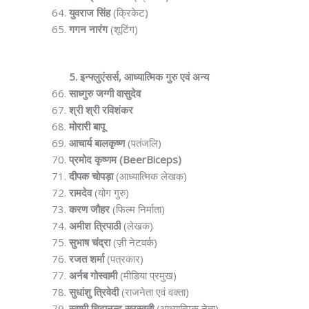
युवराज सिंह
(क्रिकेट)
गगन नारंग
(शूटिंग)
5. इन्फ्लुएंसर्स, आध्यात्मिक गुरु एवं अन्य
साध्गुरु जग्गी वासुदेव
श्री श्री रविशंकर
मोरारी बापू
आचार्य बालकृष्ण
(पतंजलि)
प्रमोद कृष्णम (BeerBiceps)
दीपक चोपड़ा
(आध्यात्मिक लेखक)
रामदेव
(योग गुरु)
करण जौहर
(फिल्म निर्माता)
अमीश त्रिपाठी
(लेखक)
सुभाष चंद्रा
(ज़ी नेटवर्क)
रजत शर्मा
(पत्रकार)
अर्नब गोस्वामी
(मीडिया प्रमुख)
सुधांशु त्रिवेदी
(राजनेता एवं वक्ता)
स्वामी चिदानन्द सरस्वती
(आध्यात्मिक नेता)