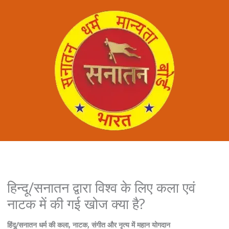
हिन्दू/सनातन द्वारा विश्व के लिए कला एवं
नाटक में की गई खोज क्या है?
हिंदू/सनातन धर्म की कला, नाटक, संगीत और नृत्य में महान योगदान