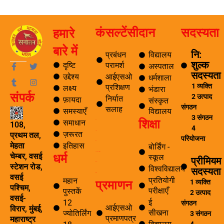
कंसल्टेंसी
दान
सदस्यता
हमारे
बारे में
नि:
प्रबंधन
विद्यालय
शुल्क
F
T
T
I
दृष्टि
परामर्श
अस्पताल
a
u
w
n
सदस्यता
उद्देश्य
आईएसओ
धर्मशाला
c
m
i
s
1 व्यक्ति
प्रशिक्षण
लक्ष्य
e
b
t
t
भंडारा
संपर्क
b
l
t
a
2 उत्पाद
निर्यात
फ़ायदा
संस्कृत
o
r
e
g
संगठन
सलाह
समस्याएँ
विद्यालय
o
r
r
3 संगठन
शिक्षा
k
a
समाधान
ब्लॉग
108,
4
-
m
ज़रूरत
यात्रा
प्रथम तल,
f
परियोजना
पर्यटन
इतिहास
मेहता
बोर्डिंग -
धर्म
समाचार अनुसंधान एवं विकास
चेम्बर, वसई
स्कूल
प्रीमियम
ई सीखना
स्टेशन रोड,
विश्वविद्यालय
सदस्यता
ई-लाइब्रेरी
वसई
प्रतियोगी
महान
प्रमाणन
1 व्यक्ति
पश्चिम,
परीक्षाएँ
पुस्तकें
2 उत्पाद
वसई-
ई
12
संगठन
आईएसओ
विरार, मुंबई,
सीखना
ज्योतिर्लिंग
3 संगठन
प्रमाणपत्र
महाराष्ट्र
4