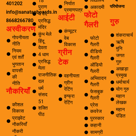
विद्यालय
18
निर्यात
401202
परियोजना
पुराण
अकादमी
प्रमाणपत्र
info@sanatanboards.in
फोटो
4 वेद
आईटी
गुरु
8668266780
प्रसिद्ध
गैलरी
मंदिर
अस्वीकरण
कंप्यूटर
कुंभ मेले
शंकराचार्य
गोपनीयता
वेब
फोटो
हिंदू
ऋषि
नीति
विकास
गैलरी
देवता
मुनि
ग्रीन
नियम
वीडियो
4 धाम
जगत
एवं शर्तें
गैलरी
टेक
प्रसिद्ध
गुरु
भुगतान
ऑडियो
मेला
अखाड़ा
वापसी
गैलरी
राजनीतिक
प्रमुख
वहनीयता
की
अभिवादन
दल
धर्माचार्य
ग्रीन
नीति
गैलरी
धर्म
नौकरियाँ
रेटिंग
योग गुरु
फेसबुक
संसद
इन्फ्रा
महान
गैलरी
51
रेटिंग
लेखक
कौशल
प्रेस
शक्ति
महान
विकास
कवरेज
पीठ
पंडित
प्राइवेट
पुरस्कार
नौकरियाँ
कहानी
नौकरी
सामग्री