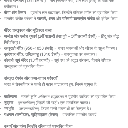
संगीत रत्नाकर (13वीं शताब्दी)
– राग (स्वरलहरियाँ) और ताल (लय) का वैज्ञानिक
वर्गीकरण।
वीणा और सितार
– प्राचीन तार वाद्ययंत्र, जिन्होंने वैश्विक संगीत को प्रभावित किया।
भारतीय संगीत परंपरा ने
फारसी, अरब और पश्चिमी शास्त्रीय संगीत
को प्रेरित किया।
मंदिर वास्तुकला और मूर्तिकला कला
अजंता और एलोरा गुफाएँ (2वीं शताब्दी ईसा पूर्व – 5वीं शताब्दी ईस्वी)
– हिंदू और बौद्ध
भित्तिचित्र।
खजुराहो मंदिर (950–1050 ईस्वी)
– मानव भावनाओं और जीवन के सूक्ष्म विवरण।
बृहदेश्वर मंदिर, तमिलनाडु (1010 ईस्वी)
– वास्तुकला का चमत्कार।
कोणार्क सूर्य मंदिर (13वीं शताब्दी)
– सूर्य रथ की अद्भुत संरचना, जिसने वैश्विक
वास्तुकला को प्रभावित किया।
संस्कृत रंगमंच और कथा-वाचन परंपराएँ
भारत में शेक्सपियर से पहले ही महान नाटककार हुए, जिनमें प्रमुख हैं:
कालिदास
– उनकी कृति
अभिज्ञान शाकुंतलम
ने यूरोपीय साहित्य को प्रभावित किया।
शूद्रक
–
मृच्छकटिकम्
(मिट्टी की गाड़ी) एक सामाजिक नाटक।
भवभूति
–
उत्तररामचरितम्
, जिसमें गहरी भावनाओं का चित्रण है।
यक्षगान (कर्नाटक), कूड़ियाट्टम (केरल)
– पारंपरिक रंगमंचीय कलाएँ।
कथाएँ और ग्रंथ जिन्होंने दुनिया को प्रभावित किया