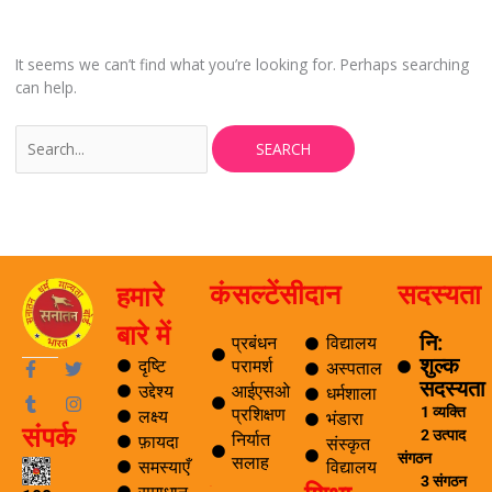
It seems we can’t find what you’re looking for. Perhaps searching
can help.
कंसल्टेंसी
दान
सदस्यता
हमारे
बारे में
नि:
प्रबंधन
विद्यालय
शुल्क
F
T
T
I
दृष्टि
परामर्श
अस्पताल
a
u
w
n
सदस्यता
उद्देश्य
आईएसओ
धर्मशाला
c
m
i
s
1 व्यक्ति
प्रशिक्षण
लक्ष्य
e
b
t
t
भंडारा
संपर्क
b
l
t
a
2 उत्पाद
निर्यात
फ़ायदा
संस्कृत
o
r
e
g
संगठन
सलाह
समस्याएँ
विद्यालय
o
r
r
3 संगठन
k
a
ब्लॉग