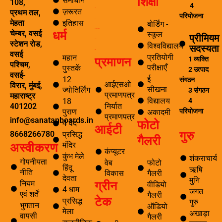
शिक्षा
समाधान
108,
4
-
m
ज़रूरत
यात्रा
प्रथम तल,
f
परियोजना
पर्यटन
इतिहास
मेहता
बोर्डिंग -
धर्म
समाचार अनुसंधान एवं विकास
चेम्बर, वसई
स्कूल
प्रीमियम
ई सीखना
स्टेशन रोड,
विश्वविद्यालय
सदस्यता
ई-लाइब्रेरी
वसई
प्रतियोगी
महान
प्रमाणन
1 व्यक्ति
पश्चिम,
परीक्षाएँ
पुस्तकें
2 उत्पाद
वसई-
ई
12
संगठन
आईएसओ
विरार, मुंबई,
सीखना
ज्योतिर्लिंग
3 संगठन
प्रमाणपत्र
महाराष्ट्र
विद्यालय
4
18
निर्यात
401202
परियोजना
पुराण
अकादमी
प्रमाणपत्र
info@sanatanboards.in
फोटो
4 वेद
आईटी
गुरु
8668266780
प्रसिद्ध
गैलरी
मंदिर
अस्वीकरण
कंप्यूटर
कुंभ मेले
शंकराचार्य
गोपनीयता
वेब
फोटो
हिंदू
ऋषि
नीति
विकास
गैलरी
देवता
मुनि
ग्रीन
नियम
वीडियो
4 धाम
जगत
एवं शर्तें
गैलरी
टेक
प्रसिद्ध
गुरु
भुगतान
ऑडियो
मेला
अखाड़ा
वापसी
गैलरी