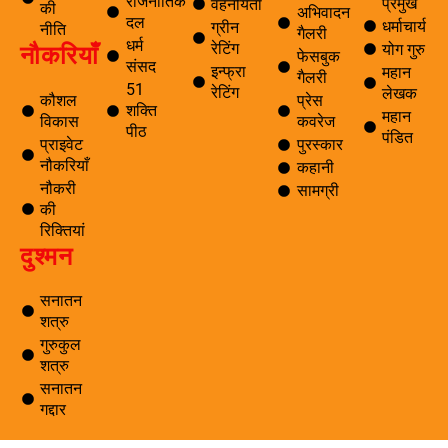
राजनीतिक
प्रमुख
वहनीयता
की
अभिवादन
दल
धर्माचार्य
ग्रीन
नीति
गैलरी
धर्म
नौकरियाँ
रेटिंग
योग गुरु
फेसबुक
संसद
इन्फ्रा
महान
गैलरी
51
रेटिंग
लेखक
कौशल
प्रेस
शक्ति
महान
विकास
कवरेज
पीठ
पंडित
प्राइवेट
पुरस्कार
नौकरियाँ
कहानी
नौकरी
सामग्री
की
रिक्तियां
दुश्मन
सनातन
शत्रु
गुरुकुल
शत्रु
सनातन
गद्दार