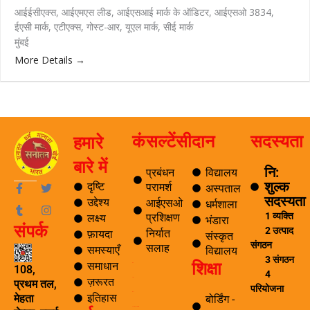
आईईसीएक्स
आईएमएस लीड
आईएसआई मार्क के ऑडिटर
आईएसओ 3834
ईएसी मार्क
एटीएक्स
गोस्ट-आर
यूएल मार्क
सीई मार्क
मुंबई
More Details
कंसल्टेंसी
दान
सदस्यता
हमारे
बारे में
नि:
प्रबंधन
विद्यालय
शुल्क
F
T
T
I
दृष्टि
परामर्श
अस्पताल
a
u
w
n
सदस्यता
उद्देश्य
आईएसओ
धर्मशाला
c
m
i
s
1 व्यक्ति
प्रशिक्षण
लक्ष्य
e
b
t
t
भंडारा
संपर्क
b
l
t
a
2 उत्पाद
निर्यात
फ़ायदा
संस्कृत
o
r
e
g
संगठन
सलाह
समस्याएँ
विद्यालय
o
r
r
3 संगठन
शिक्षा
k
a
समाधान
ब्लॉग
108,
4
-
m
ज़रूरत
यात्रा
प्रथम तल,
f
परियोजना
पर्यटन
इतिहास
मेहता
बोर्डिंग -
समाचार अनुसंधान एवं विकास