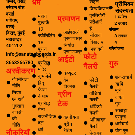
धर्म
चेम्बर, वसई
स्कूल
प्रीमियम
ई सीखना
स्टेशन रोड,
विश्वविद्यालय
सदस्यता
ई-लाइब्रेरी
वसई
प्रतियोगी
महान
प्रमाणन
1 व्यक्ति
पश्चिम,
परीक्षाएँ
पुस्तकें
2 उत्पाद
वसई-
ई
12
संगठन
आईएसओ
विरार, मुंबई,
सीखना
ज्योतिर्लिंग
3 संगठन
प्रमाणपत्र
महाराष्ट्र
विद्यालय
4
18
निर्यात
401202
परियोजना
पुराण
अकादमी
प्रमाणपत्र
info@sanatanboards.in
फोटो
4 वेद
आईटी
गुरु
8668266780
प्रसिद्ध
गैलरी
मंदिर
अस्वीकरण
कंप्यूटर
कुंभ मेले
शंकराचार्य
गोपनीयता
वेब
फोटो
हिंदू
ऋषि
नीति
विकास
गैलरी
देवता
मुनि
ग्रीन
नियम
वीडियो
4 धाम
जगत
एवं शर्तें
गैलरी
टेक
प्रसिद्ध
गुरु
भुगतान
ऑडियो
मेला
अखाड़ा
वापसी
गैलरी
राजनीतिक
प्रमुख
वहनीयता
की
अभिवादन
दल
धर्माचार्य
ग्रीन
नीति
गैलरी
धर्म
नौकरियाँ
रेटिंग
योग गुरु
फेसबुक