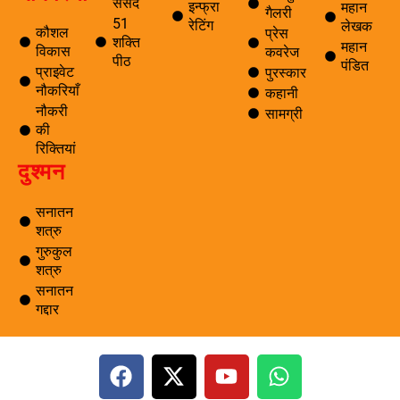
संसद
इन्फ्रा
महान
गैलरी
51
रेटिंग
लेखक
कौशल
प्रेस
शक्ति
महान
विकास
कवरेज
पीठ
पंडित
प्राइवेट
पुरस्कार
नौकरियाँ
कहानी
नौकरी
सामग्री
की
रिक्तियां
दुश्मन
सनातन
शत्रु
गुरुकुल
शत्रु
सनातन
गद्दार
F
X
Y
W
a
-
o
h