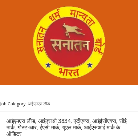
Job Category:
आईएमएस लीड
आईएमएस लीड, आईएसओ 3834, एटीएक्स, आईईसीएक्स, सीई
मार्क, गोस्ट-आर, ईएसी मार्क, यूएल मार्क, आईएसआई मार्क के
ऑडिटर