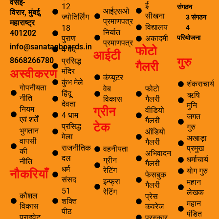
वसई-
ई
12
संगठन
आईएसओ
विरार, मुंबई,
सीखना
ज्योतिर्लिंग
3 संगठन
प्रमाणपत्र
महाराष्ट्र
विद्यालय
4
18
निर्यात
401202
परियोजना
पुराण
अकादमी
प्रमाणपत्र
info@sanatanboards.in
फोटो
4 वेद
आईटी
गुरु
8668266780
प्रसिद्ध
गैलरी
मंदिर
अस्वीकरण
कंप्यूटर
कुंभ मेले
शंकराचार्य
गोपनीयता
वेब
फोटो
हिंदू
ऋषि
नीति
विकास
गैलरी
देवता
मुनि
ग्रीन
नियम
वीडियो
4 धाम
जगत
एवं शर्तें
गैलरी
टेक
प्रसिद्ध
गुरु
भुगतान
ऑडियो
मेला
अखाड़ा
वापसी
गैलरी
राजनीतिक
प्रमुख
वहनीयता
की
अभिवादन
दल
धर्माचार्य
ग्रीन
नीति
गैलरी
धर्म
नौकरियाँ
रेटिंग
योग गुरु
फेसबुक
संसद
इन्फ्रा
महान
गैलरी
51
रेटिंग
लेखक
कौशल
प्रेस
शक्ति
महान
विकास
कवरेज
पीठ
पंडित
प्राइवेट
पुरस्कार