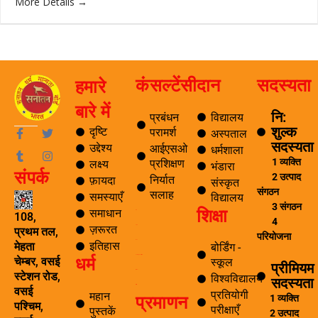
More Details
कंसल्टेंसी
दान
सदस्यता
हमारे
बारे में
नि:
प्रबंधन
विद्यालय
शुल्क
F
T
T
I
दृष्टि
परामर्श
अस्पताल
a
u
w
n
सदस्यता
उद्देश्य
आईएसओ
धर्मशाला
c
m
i
s
1 व्यक्ति
प्रशिक्षण
लक्ष्य
e
b
t
t
भंडारा
संपर्क
b
l
t
a
2 उत्पाद
निर्यात
फ़ायदा
संस्कृत
o
r
e
g
संगठन
सलाह
समस्याएँ
विद्यालय
o
r
r
3 संगठन
शिक्षा
k
a
समाधान
ब्लॉग
108,
4
-
m
ज़रूरत
यात्रा
प्रथम तल,
f
परियोजना
पर्यटन
इतिहास
मेहता
बोर्डिंग -
धर्म
समाचार अनुसंधान एवं विकास
चेम्बर, वसई
स्कूल
प्रीमियम
ई सीखना
स्टेशन रोड,
विश्वविद्यालय
सदस्यता
ई-लाइब्रेरी
वसई
प्रतियोगी
महान
प्रमाणन
1 व्यक्ति
पश्चिम,
परीक्षाएँ
पुस्तकें
2 उत्पाद