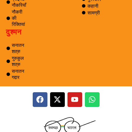
नौकरियाँ
कहानी
नौकरी
सामग्री
की
रिक्तियां
दुश्मन
सनातन
शत्रु
गुरुकुल
शत्रु
सनातन
गद्दार
F
X
Y
W
a
-
o
h
c
t
u
a
e
w
t
t
b
i
u
s