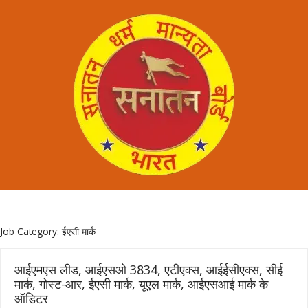
Job Category:
ईएसी मार्क
आईएमएस लीड, आईएसओ 3834, एटीएक्स, आईईसीएक्स, सीई
मार्क, गोस्ट-आर, ईएसी मार्क, यूएल मार्क, आईएसआई मार्क के
ऑडिटर