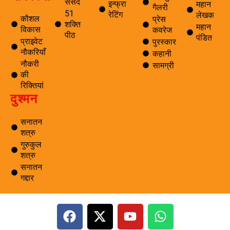
संसद
इन्फ्रा
महान
गैलरी
51
रेटिंग
लेखक
कौशल
प्रेस
शक्ति
महान
विकास
कवरेज
पीठ
पंडित
प्राइवेट
पुरस्कार
नौकरियाँ
कहानी
नौकरी
सामग्री
की
रिक्तियां
दुश्मन
सनातन
शत्रु
गुरुकुल
शत्रु
सनातन
गद्दार
F
X
Y
W
a
-
o
h