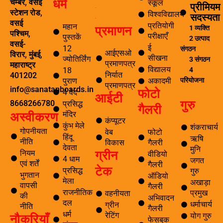
धर्म
चेम्बर, वसई
स्कूल
प्रीमियम
ई सीखना
स्टेशन रोड,
विश्वविद्यालय
सदस्यता
ई-लाइब्रेरी
वसई
प्रतियोगी
महान
प्रमाणन
1 व्यक्ति
पश्चिम,
परीक्षाएँ
पुस्तकें
2 उत्पाद
वसई-
ई
12
संगठन
आईएसओ
विरार, मुंबई,
सीखना
ज्योतिर्लिंग
3 संगठन
प्रमाणपत्र
महाराष्ट्र
विद्यालय
4
18
निर्यात
401202
परियोजना
पुराण
अकादमी
प्रमाणपत्र
info@sanatanboards.in
फोटो
4 वेद
आईटी
गुरु
8668266780
प्रसिद्ध
गैलरी
मंदिर
अस्वीकरण
कंप्यूटर
कुंभ मेले
शंकराचार्य
गोपनीयता
वेब
फोटो
हिंदू
ऋषि
नीति
विकास
गैलरी
देवता
मुनि
ग्रीन
नियम
वीडियो
4 धाम
जगत
एवं शर्तें
गैलरी
टेक
प्रसिद्ध
गुरु
भुगतान
ऑडियो
मेला
अखाड़ा
वापसी
गैलरी
राजनीतिक
प्रमुख
वहनीयता
की
अभिवादन
दल
धर्माचार्य
ग्रीन
नीति
गैलरी
धर्म
नौकरियाँ
रेटिंग
योग गुरु
फेसबुक