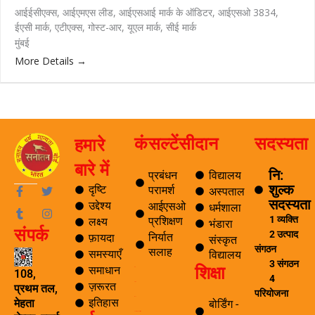
आईईसीएक्स
आईएमएस लीड
आईएसआई मार्क के ऑडिटर
आईएसओ 3834
ईएसी मार्क
एटीएक्स
गोस्ट-आर
यूएल मार्क
सीई मार्क
मुंबई
More Details
कंसल्टेंसी
दान
सदस्यता
हमारे
बारे में
नि:
प्रबंधन
विद्यालय
शुल्क
F
T
T
I
दृष्टि
परामर्श
अस्पताल
a
u
w
n
सदस्यता
उद्देश्य
आईएसओ
धर्मशाला
c
m
i
s
1 व्यक्ति
प्रशिक्षण
लक्ष्य
e
b
t
t
भंडारा
संपर्क
b
l
t
a
2 उत्पाद
निर्यात
फ़ायदा
संस्कृत
o
r
e
g
संगठन
सलाह
समस्याएँ
विद्यालय
o
r
r
3 संगठन
शिक्षा
k
a
समाधान
ब्लॉग
108,
4
-
m
ज़रूरत
यात्रा
प्रथम तल,
f
परियोजना
पर्यटन
इतिहास
मेहता
बोर्डिंग -
समाचार अनुसंधान एवं विकास