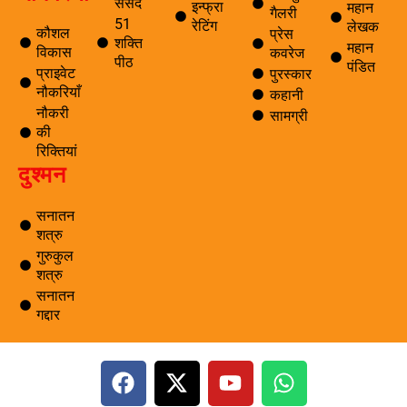
संसद
इन्फ्रा
महान
गैलरी
51
रेटिंग
लेखक
कौशल
प्रेस
शक्ति
महान
विकास
कवरेज
पीठ
पंडित
प्राइवेट
पुरस्कार
नौकरियाँ
कहानी
नौकरी
सामग्री
की
रिक्तियां
दुश्मन
सनातन
शत्रु
गुरुकुल
शत्रु
सनातन
गद्दार
F
X
Y
W
a
-
o
h