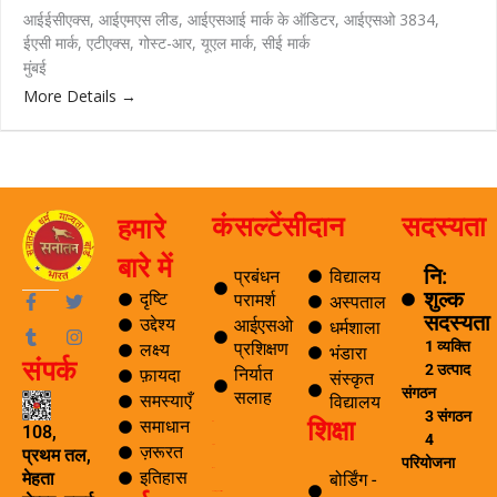
आईईसीएक्स
आईएमएस लीड
आईएसआई मार्क के ऑडिटर
आईएसओ 3834
ईएसी मार्क
एटीएक्स
गोस्ट-आर
यूएल मार्क
सीई मार्क
मुंबई
More Details
कंसल्टेंसी
दान
सदस्यता
हमारे
बारे में
नि:
प्रबंधन
विद्यालय
शुल्क
F
T
T
I
दृष्टि
परामर्श
अस्पताल
a
u
w
n
सदस्यता
उद्देश्य
आईएसओ
धर्मशाला
c
m
i
s
1 व्यक्ति
प्रशिक्षण
लक्ष्य
e
b
t
t
भंडारा
संपर्क
b
l
t
a
2 उत्पाद
निर्यात
फ़ायदा
संस्कृत
o
r
e
g
संगठन
सलाह
समस्याएँ
विद्यालय
o
r
r
3 संगठन
शिक्षा
k
a
समाधान
ब्लॉग
108,
4
-
m
ज़रूरत
यात्रा
प्रथम तल,
f
परियोजना
पर्यटन
इतिहास
मेहता
बोर्डिंग -
समाचार अनुसंधान एवं विकास