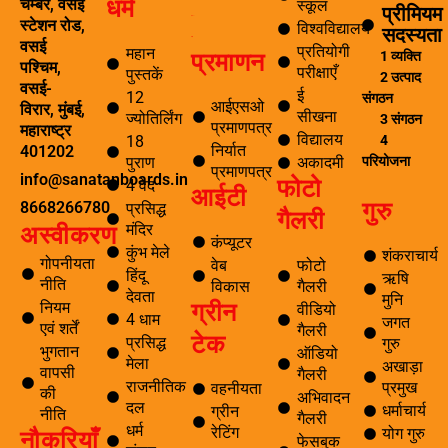
धर्म
चेम्बर, वसई
स्कूल
प्रीमियम
ई सीखना
स्टेशन रोड,
विश्वविद्यालय
सदस्यता
ई-लाइब्रेरी
वसई
प्रतियोगी
महान
प्रमाणन
1 व्यक्ति
पश्चिम,
परीक्षाएँ
पुस्तकें
2 उत्पाद
वसई-
ई
12
संगठन
आईएसओ
विरार, मुंबई,
सीखना
ज्योतिर्लिंग
3 संगठन
प्रमाणपत्र
महाराष्ट्र
विद्यालय
4
18
निर्यात
401202
परियोजना
पुराण
अकादमी
प्रमाणपत्र
info@sanatanboards.in
फोटो
4 वेद
आईटी
गुरु
8668266780
प्रसिद्ध
गैलरी
मंदिर
अस्वीकरण
कंप्यूटर
कुंभ मेले
शंकराचार्य
गोपनीयता
वेब
फोटो
हिंदू
ऋषि
नीति
विकास
गैलरी
देवता
मुनि
ग्रीन
नियम
वीडियो
4 धाम
जगत
एवं शर्तें
गैलरी
टेक
प्रसिद्ध
गुरु
भुगतान
ऑडियो
मेला
अखाड़ा
वापसी
गैलरी
राजनीतिक
प्रमुख
वहनीयता
की
अभिवादन
दल
धर्माचार्य
ग्रीन
नीति
गैलरी
धर्म
नौकरियाँ
रेटिंग
योग गुरु
फेसबुक