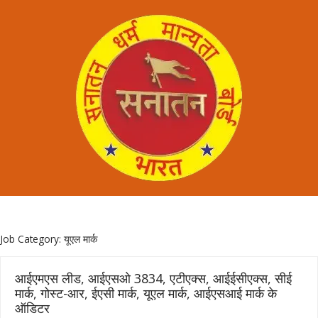
Job Category:
यूएल मार्क
आईएमएस लीड, आईएसओ 3834, एटीएक्स, आईईसीएक्स, सीई
मार्क, गोस्ट-आर, ईएसी मार्क, यूएल मार्क, आईएसआई मार्क के
ऑडिटर