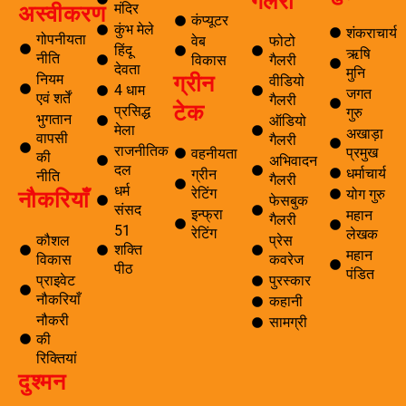
गैलरी
मंदिर
अस्वीकरण
कंप्यूटर
कुंभ मेले
शंकराचार्य
गोपनीयता
वेब
फोटो
हिंदू
ऋषि
नीति
विकास
गैलरी
देवता
मुनि
ग्रीन
नियम
वीडियो
4 धाम
जगत
एवं शर्तें
गैलरी
टेक
प्रसिद्ध
गुरु
भुगतान
ऑडियो
मेला
अखाड़ा
वापसी
गैलरी
राजनीतिक
प्रमुख
वहनीयता
की
अभिवादन
दल
धर्माचार्य
ग्रीन
नीति
गैलरी
धर्म
नौकरियाँ
रेटिंग
योग गुरु
फेसबुक
संसद
इन्फ्रा
महान
गैलरी
51
रेटिंग
लेखक
कौशल
प्रेस
शक्ति
महान
विकास
कवरेज
पीठ
पंडित
प्राइवेट
पुरस्कार
नौकरियाँ
कहानी
नौकरी
सामग्री
की
रिक्तियां
दुश्मन