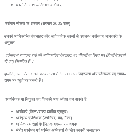
फोटो के साथ व्यक्तिगत बायोडाटा
वर्तमान
नौकरी
के
अवसर
(
अप्रैल
2025
तक
)
उनकी
आधिकारिक
वेबसाइट
और सार्वजनिक खोजों से उपलब्ध नवीनतम जानकारी के
अनुसार :
वर्तमान
में
सनातन
बोर्ड
की
आधिकारिक
वेबसाइट
पर
नौकरी
के
रिक्त
पद
(
निजी
वेतनभो
गी
पद
)
विज्ञापित
हैं
।
हालाँकि, जिला/राज्य की आवश्यकताओं के आधार पर
सदस्यता
और
स्वैच्छिक
पद
समय
–
समय
पर
खुले
रह
सकते
हैं।
स्वयंसेवक
या
नियुक्त
पद
जिनकी
आप
अपेक्षा
कर
सकते
हैं
:
धर्माचार्य
(
जिला
/
राज्य
धार्मिक
प्रमुख
)
धर्मग्रंथ
प्रशिक्षक
(
उपनिषद
,
वेद
,
गीता
)
धार्मिक
समारोहों
के
लिए
कार्यक्रम
समन्वयक
मंदिर
प्रबंधन
एवं
धार्मिक
अधिकारों
के
लिए
कानूनी
सलाहकार