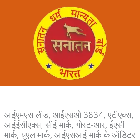
आईएमएस लीड, आईएसओ 3834, एटीएक्स,
आईईसीएक्स, सीई मार्क, गोस्ट-आर, ईएसी
मार्क, यूएल मार्क, आईएसआई मार्क के ऑडिटर