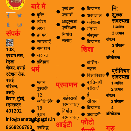
बारे में
नि:
प्रबंधन
विद्यालय
शुल्क
F
T
T
I
दृष्टि
परामर्श
अस्पताल
a
u
w
n
सदस्यता
उद्देश्य
आईएसओ
धर्मशाला
c
m
i
s
1 व्यक्ति
प्रशिक्षण
लक्ष्य
e
b
t
t
भंडारा
संपर्क
b
l
t
a
2 उत्पाद
निर्यात
फ़ायदा
संस्कृत
o
r
e
g
संगठन
सलाह
समस्याएँ
विद्यालय
o
r
r
3 संगठन
शिक्षा
k
a
समाधान
ब्लॉग
108,
4
-
m
ज़रूरत
यात्रा
प्रथम तल,
f
परियोजना
पर्यटन
इतिहास
मेहता
बोर्डिंग -
धर्म
समाचार अनुसंधान एवं विकास
चेम्बर, वसई
स्कूल
प्रीमियम
ई सीखना
स्टेशन रोड,
विश्वविद्यालय
सदस्यता
ई-लाइब्रेरी
वसई
प्रतियोगी
महान
प्रमाणन
1 व्यक्ति
पश्चिम,
परीक्षाएँ
पुस्तकें
2 उत्पाद
वसई-
ई
12
संगठन
आईएसओ
विरार, मुंबई,
सीखना
ज्योतिर्लिंग
3 संगठन
प्रमाणपत्र
महाराष्ट्र
विद्यालय
4
18
निर्यात
401202
परियोजना
पुराण
अकादमी
प्रमाणपत्र
info@sanatanboards.in
फोटो
4 वेद
आईटी
गुरु
8668266780
प्रसिद्ध