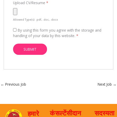
Upload CV/Resume
*
Allowed Type(s): .pdf, .doc, .docx
By using this form you agree with the storage and
handling of your data by this website.
*
←
Previous Job
Next Job
→
कंसल्टेंसी
दान
सदस्यता
हमारे