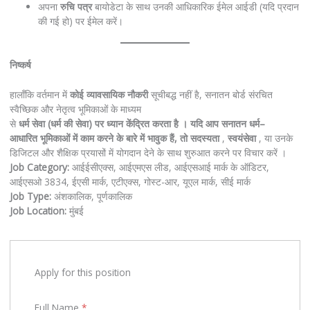
अपना
रुचि
पत्र
बायोडेटा के साथ उनकी आधिकारिक ईमेल आईडी (यदि प्रदान
की गई हो) पर ईमेल करें।
निष्कर्ष
हालाँकि वर्तमान में
कोई
व्यावसायिक
नौकरी
सूचीबद्ध नहीं है, सनातन बोर्ड संरचित
स्वैच्छिक और नेतृत्व भूमिकाओं के माध्यम
से
धर्म
सेवा
(
धर्म
की
सेवा
)
पर
ध्यान
केंद्रित
करता
है
।
यदि
आप
सनातन
धर्म
–
आधारित
भूमिकाओं
में
काम
करने
के
बारे
में
भावुक
हैं
,
तो
सदस्यता
,
स्वयंसेवा
, या उनके
डिजिटल और शैक्षिक प्रयासों में योगदान देने के साथ शुरुआत करने पर विचार करें ।
Job Category:
आईईसीएक्स
आईएमएस लीड
आईएसआई मार्क के ऑडिटर
आईएसओ 3834
ईएसी मार्क
एटीएक्स
गोस्ट-आर
यूएल मार्क
सीई मार्क
Job Type:
अंशकालिक
पूर्णकालिक
Job Location:
मुंबई
Apply for this position
Full Name
*