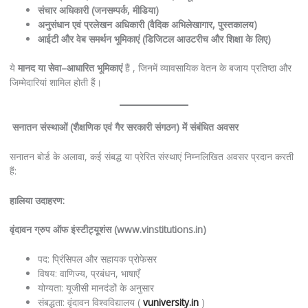
संचार
अधिकारी
(
जनसम्पर्क
,
मीडिया
)
अनुसंधान
एवं
प्रलेखन
अधिकारी
(
वैदिक
अभिलेखागार
,
पुस्तकालय
)
आईटी
और
वेब
समर्थन
भूमिकाएं
(
डिजिटल
आउटरीच
और
शिक्षा
के
लिए
)
ये
मानद
या
सेवा
–
आधारित
भूमिकाएं
हैं , जिनमें व्यावसायिक वेतन के बजाय प्रतिष्ठा और
जिम्मेदारियां शामिल होती हैं।
सनातन
संस्थाओं
(
शैक्षणिक
एवं
गैर
सरकारी
संगठन
)
में
संबंधित
अवसर
सनातन बोर्ड के अलावा, कई संबद्ध या प्रेरित संस्थाएं निम्नलिखित अवसर प्रदान करती
हैं:
हालिया
उदाहरण
:
वृंदावन
ग्रुप
ऑफ
इंस्टीट्यूशंस
(www.vinstitutions.in)
पद: प्रिंसिपल और सहायक प्रोफेसर
विषय: वाणिज्य, प्रबंधन, भाषाएँ
योग्यता: यूजीसी मानदंडों के अनुसार
संबद्धता: वृंदावन विश्वविद्यालय (
vuniversity.in
)