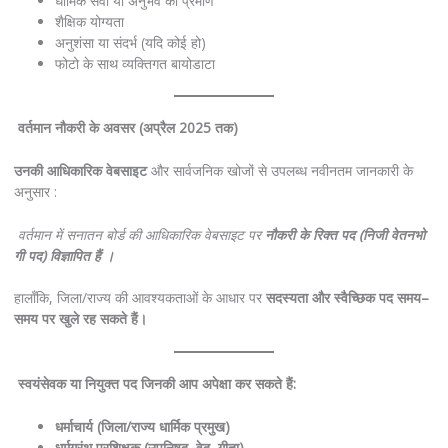
धार्मिक सेवा या अनुभव का प्रमाण
शैक्षिक योग्यता
अनुशंसा या संदर्भ (यदि कोई हो)
फोटो के साथ व्यक्तिगत बायोडाटा
वर्तमान
नौकरी
के
अवसर
(
अप्रैल
2025
तक
)
उनकी
आधिकारिक
वेबसाइट
और सार्वजनिक खोजों से उपलब्ध नवीनतम जानकारी के
अनुसार :
वर्तमान
में
सनातन
बोर्ड
की
आधिकारिक
वेबसाइट
पर
नौकरी
के
रिक्त
पद
(
निजी
वेतनभो
गी
पद
)
विज्ञापित
हैं
।
हालाँकि, जिला/राज्य की आवश्यकताओं के आधार पर
सदस्यता
और
स्वैच्छिक
पद
समय
–
समय
पर
खुले
रह
सकते
हैं।
स्वयंसेवक
या
नियुक्त
पद
जिनकी
आप
अपेक्षा
कर
सकते
हैं
:
धर्माचार्य
(
जिला
/
राज्य
धार्मिक
प्रमुख
)
धर्मग्रंथ
प्रशिक्षक
(
उपनिषद
,
वेद
,
गीता
)