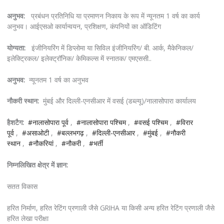
अनुभव:
प्रबंधन प्रतिनिधि या प्रमाणन निकाय के रूप में न्यूनतम 1 वर्ष का कार्य
अनुभव। आईएसओ कार्यान्वयन, प्रशिक्षण, कंपनियों का ऑडिटिंग
योग्यता:
इंजीनियरिंग में डिप्लोमा या सिविल इंजीनियरिंग/ बी. आर्क, मैकेनिकल/
इलेक्ट्रिकल/ इलेक्ट्रॉनिक/ केमिकल्स में स्नातक/ एमएससी..
अनुभव:
न्यूनतम 1 वर्ष का अनुभव
नौकरी स्थान:
मुंबई और दिल्ली-एनसीआर में वसई (डब्ल्यू)/नालासोपारा कार्यालय
हैशटैग:
#नालासोपारा पूर्व
,
#नालासोपारा पश्चिम
,
#वसई पश्चिम
,
#विरार
पूर्व
,
#असाओटी
,
#बल्लभगढ़
,
#दिल्ली-एनसीआर
,
#मुंबई
,
#नौकरी
स्थान
,
#नौकरियां
,
#नौकरी
,
#भर्ती
निम्नलिखित क्षेत्र में ज्ञान:
सतत विकास
हरित निर्माण, हरित रेटिंग प्रणाली जैसे GRIHA या किसी अन्य हरित रेटिंग प्रणाली जैसे
हरित लेखा परीक्षा