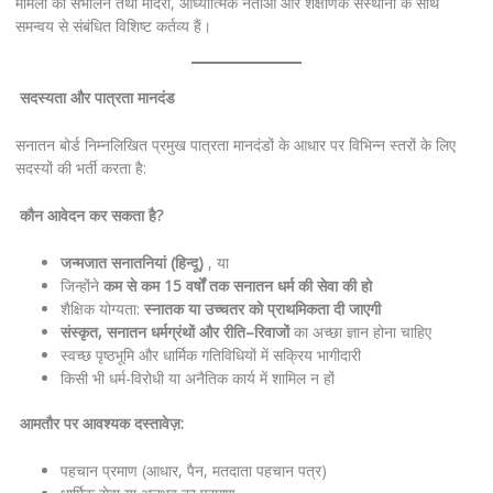
मामलों को संभालने तथा मंदिरों, आध्यात्मिक नेताओं और शैक्षणिक संस्थानों के साथ
समन्वय से संबंधित विशिष्ट कर्तव्य हैं।
सदस्यता
और
पात्रता
मानदंड
सनातन बोर्ड निम्नलिखित प्रमुख पात्रता मानदंडों के आधार पर विभिन्न स्तरों के लिए
सदस्यों की भर्ती करता है:
कौन
आवेदन
कर
सकता
है
?
जन्मजात
सनातनियां
(
हिन्दू
)
, या
जिन्होंने
कम
से
कम
15
वर्षों
तक
सनातन
धर्म
की
सेवा
की
हो
शैक्षिक योग्यता:
स्नातक
या
उच्चतर
को
प्राथमिकता
दी
जाएगी
संस्कृत
,
सनातन
धर्मग्रंथों
और
रीति
–
रिवाजों
का अच्छा ज्ञान होना चाहिए
स्वच्छ पृष्ठभूमि और धार्मिक गतिविधियों में सक्रिय भागीदारी
किसी भी धर्म-विरोधी या अनैतिक कार्य में शामिल न हों
आमतौर
पर
आवश्यक
दस्तावेज़
:
पहचान प्रमाण (आधार, पैन, मतदाता पहचान पत्र)