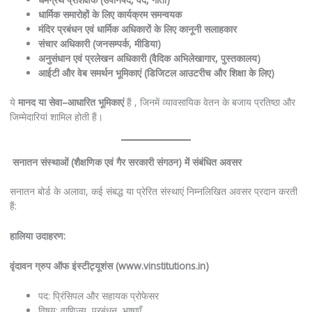
धार्मिक
समारोहों
के
लिए
कार्यक्रम
समन्वयक
मंदिर
प्रबंधन
एवं
धार्मिक
अधिकारों
के
लिए
कानूनी
सलाहकार
संचार
अधिकारी
(
जनसम्पर्क
,
मीडिया
)
अनुसंधान
एवं
प्रलेखन
अधिकारी
(
वैदिक
अभिलेखागार
,
पुस्तकालय
)
आईटी
और
वेब
समर्थन
भूमिकाएं
(
डिजिटल
आउटरीच
और
शिक्षा
के
लिए
)
ये
मानद
या
सेवा
–
आधारित
भूमिकाएं
हैं , जिनमें व्यावसायिक वेतन के बजाय प्रतिष्ठा और
जिम्मेदारियां शामिल होती हैं।
सनातन
संस्थाओं
(
शैक्षणिक
एवं
गैर
सरकारी
संगठन
)
में
संबंधित
अवसर
सनातन बोर्ड के अलावा, कई संबद्ध या प्रेरित संस्थाएं निम्नलिखित अवसर प्रदान करती
हैं:
हालिया
उदाहरण
:
वृंदावन
ग्रुप
ऑफ
इंस्टीट्यूशंस
(www.vinstitutions.in)
पद: प्रिंसिपल और सहायक प्रोफेसर
विषय: वाणिज्य, प्रबंधन, भाषाएँ