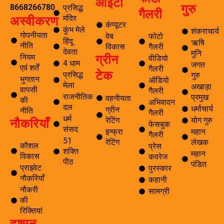
आईटी
गुरु
8668266780
प्रसिद्ध
गैलरी
मंदिर
अस्वीकरण
कंप्यूटर
कुंभ मेले
शंकराचार्य
गोपनीयता
वेब
फोटो
हिंदू
ऋषि
नीति
विकास
गैलरी
देवता
मुनि
ग्रीन
नियम
वीडियो
4 धाम
जगत
एवं शर्तें
गैलरी
टेक
प्रसिद्ध
गुरु
भुगतान
ऑडियो
मेला
अखाड़ा
वापसी
गैलरी
राजनीतिक
प्रमुख
वहनीयता
की
अभिवादन
दल
धर्माचार्य
ग्रीन
नीति
गैलरी
धर्म
नौकरियाँ
रेटिंग
योग गुरु
फेसबुक
संसद
इन्फ्रा
महान
गैलरी
51
रेटिंग
लेखक
कौशल
प्रेस
शक्ति
महान
विकास
कवरेज
पीठ
पंडित
प्राइवेट
पुरस्कार
नौकरियाँ
कहानी
नौकरी
सामग्री
की
रिक्तियां
दुश्मन