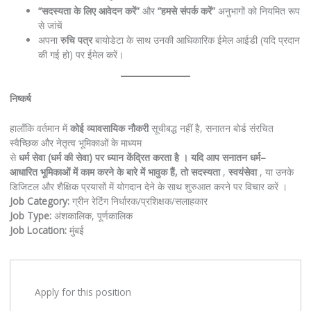
“
सदस्यता
के
लिए
आवेदन
करें
”
और
“
हमसे
संपर्क
करें
”
अनुभागों को नियमित रूप
से जांचें
अपना
रुचि
पत्र
बायोडेटा के साथ उनकी आधिकारिक ईमेल आईडी (यदि प्रदान
की गई हो) पर ईमेल करें।
निष्कर्ष
हालाँकि वर्तमान में
कोई
व्यावसायिक
नौकरी
सूचीबद्ध नहीं है, सनातन बोर्ड संरचित
स्वैच्छिक और नेतृत्व भूमिकाओं के माध्यम
से
धर्म
सेवा
(
धर्म
की
सेवा
)
पर
ध्यान
केंद्रित
करता
है
।
यदि
आप
सनातन
धर्म
–
आधारित
भूमिकाओं
में
काम
करने
के
बारे
में
भावुक
हैं
,
तो
सदस्यता
,
स्वयंसेवा
, या उनके
डिजिटल और शैक्षिक प्रयासों में योगदान देने के साथ शुरुआत करने पर विचार करें ।
Job Category:
ग्रीन रेटिंग निर्धारक/प्रशिक्षक/सलाहकार
Job Type:
अंशकालिक
पूर्णकालिक
Job Location:
मुंबई
Apply for this position