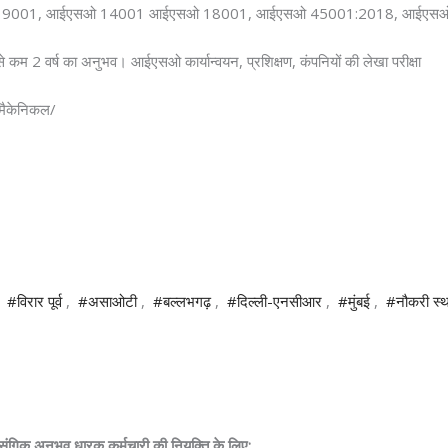
एसओ 9001, आईएसओ 14001 आईएसओ 18001, आईएसओ 45001:2018, आईएसओ
े कम 2 वर्ष का अनुभव। आईएसओ कार्यान्वयन, प्रशिक्षण, कंपनियों की लेखा परीक्षा
स/मैकेनिकल/
,
#विरार पूर्व
,
#असाओटी
,
#बल्लभगढ़
,
#दिल्ली-एनसीआर
,
#मुंबई
,
#नौकरी स्
रासंगिक अनुभव धारक कर्मचारी की नियुक्ति के लिए: