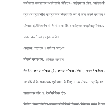
फ्रीलांस सलाहकार/आईएसओ ऑडिटर- आईएमएस लीड, आई
प्रबंधन प्रतिनिधि या प्रमाणन निकाय के रूप में काम करने का कम स
योग्यता: इंजीनियरिंग में डिप्लोमा या बीई/इलेक्ट्रिकल/इलेक्ट्रॉनिक्
यात्रा करने का इच्छुक व्यक्ति
अनुभव:
न्यूनतम 1 वर्ष का अनुभव
नौकरी का स्थान:
अखिल भारतीय
हैशटैग:
#नालासोपारा पूर्व
,
#नालासोपारा पश्चिम
,
#वसई पश्चिम
अभ्यर्थियों के साक्षात्कार एवं चयन के लिए मानक संचालन प्रक्रिया:
साक्षात्कार दौर: 1.
टेलीफोनिक दौर-
निविदा/लेखा/डीटीपी/सूचना प्रौद्योगिकी/बिक्री/निवेशक संबंध में प्