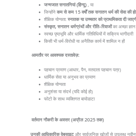
जन्मजात
सनातनियां
(
हिन्दू
)
, या
जिन्होंने
कम
से
कम
15
वर्षों
तक
सनातन
धर्म
की
सेवा
की
हो
शैक्षिक योग्यता:
स्नातक
या
उच्चतर
को
प्राथमिकता
दी
जाएग
संस्कृत
,
सनातन
धर्मग्रंथों
और
रीति
–
रिवाजों
का अच्छा ज्ञान
स्वच्छ पृष्ठभूमि और धार्मिक गतिविधियों में सक्रिय भागीदारी
किसी भी धर्म-विरोधी या अनैतिक कार्य में शामिल न हों
आमतौर
पर
आवश्यक
दस्तावेज़
:
पहचान प्रमाण (आधार, पैन, मतदाता पहचान पत्र)
धार्मिक सेवा या अनुभव का प्रमाण
शैक्षिक योग्यता
अनुशंसा या संदर्भ (यदि कोई हो)
फोटो के साथ व्यक्तिगत बायोडाटा
वर्तमान
नौकरी
के
अवसर
(
अप्रैल
2025
तक
)
उनकी
आधिकारिक
वेबसाइट
और सार्वजनिक खोजों से उपलब्ध नवीन