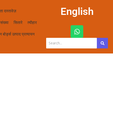
English
ता दस्तावेज़
संख्या
सितारे
त्यौहार
W
h
 बोर्ड्स उत्पाद प्रत्यायन
a
t
s
a
p
p