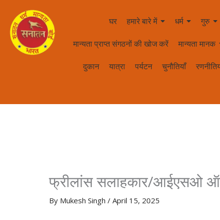
घर
हमारे बारे में
धर्म
गुरु
मान्यता प्राप्त संगठनों की खोज करें
मान्यता मानक
दुकान
यात्रा
पर्यटन
चुनौतियाँ
रणनीतिय
फ्रीलांस सलाहकार/आईएसओ ऑ
By
Mukesh Singh
/
April 15, 2025