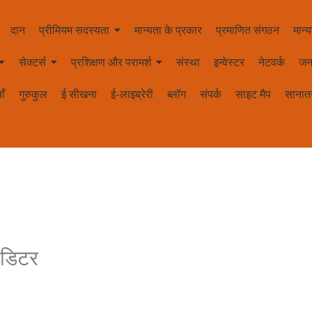
दान
प्रीमियम सदस्यता
मान्यता के प्रकार
प्रमाणित संगठन
मान्य
सेक्टर्स
प्रशिक्षण और परामर्श
संस्था
इन्वेस्टर
नेटवर्क
जन
ाँ
गुरुकुल
ई सीखना
ई-लाइब्रेरी
ब्लॉग
संपर्क
साइट मैप
सानातन
डिटर