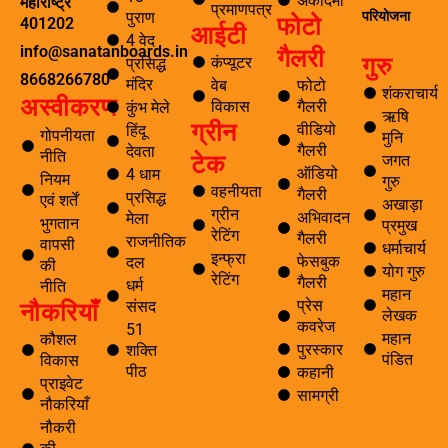
अकादमी
महाराष्ट्र
प्रमाणपत्र
परियोजना
पुराण
फोटो
401202
आईटी
4 वेद
गैलरी
info@sanatanboards.in
गुरु
कंप्यूटर
प्रसिद्ध
8668266780
मंदिर
वेब
फोटो
शंकराचार्य
अस्वीकरण
विकास
गैलरी
कुंभ मेले
ऋषि
ग्रीन
वीडियो
हिंदू
गोपनीयता
मुनि
गैलरी
देवता
टेक
नीति
जगत
ऑडियो
4 धाम
नियम
गुरु
वहनीयता
गैलरी
प्रसिद्ध
एवं शर्तें
अखाड़ा
ग्रीन
अभिवादन
मेला
भुगतान
प्रमुख
रेटिंग
गैलरी
राजनीतिक
वापसी
धर्माचार्य
इन्फ्रा
फेसबुक
दल
की
योग गुरु
रेटिंग
गैलरी
धर्म
नीति
महान
नौकरियाँ
प्रेस
संसद
लेखक
कवरेज
51
महान
कौशल
पुरस्कार
शक्ति
पंडित
विकास
पीठ
कहानी
प्राइवेट
सामग्री
नौकरियाँ
नौकरी