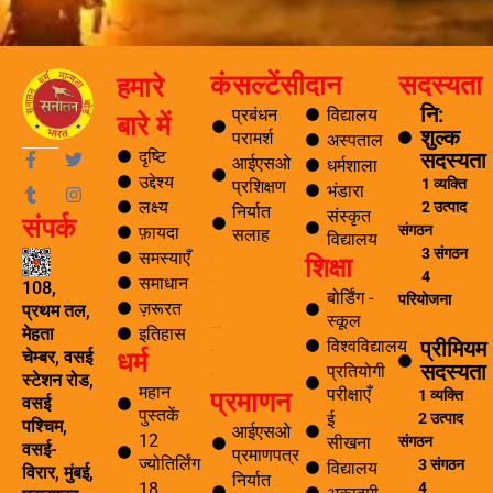
कंसल्टेंसी
दान
सदस्यता
हमारे
नि:
प्रबंधन
विद्यालय
बारे में
शुल्क
परामर्श
अस्पताल
F
T
T
I
दृष्टि
सदस्यता
आईएसओ
धर्मशाला
a
u
w
n
उद्देश्य
1 व्यक्ति
प्रशिक्षण
भंडारा
c
m
i
s
लक्ष्य
2 उत्पाद
e
b
t
t
निर्यात
संस्कृत
संपर्क
b
l
t
a
संगठन
फ़ायदा
सलाह
विद्यालय
o
r
e
g
3 संगठन
समस्याएँ
शिक्षा
o
r
r
ब्लॉग
4
k
a
समाधान
108,
यात्रा
-
m
बोर्डिंग -
परियोजना
ज़रूरत
प्रथम तल,
पर्यटन
f
स्कूल
इतिहास
मेहता
समाचार अनुसंधान एवं विकास
प्रीमियम
विश्वविद्यालय
धर्म
चेम्बर, वसई
ई सीखना
सदस्यता
प्रतियोगी
स्टेशन रोड,
ई-लाइब्रेरी
महान
प्रमाणन
परीक्षाएँ
1 व्यक्ति
वसई
पुस्तकें
2 उत्पाद
ई
पश्चिम,
आईएसओ
12
संगठन
सीखना
वसई-
प्रमाणपत्र
ज्योतिर्लिंग
3 संगठन
विद्यालय
विरार, मुंबई,
निर्यात
4
18