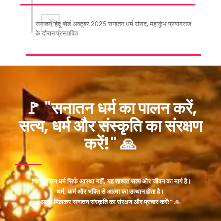
सनातन हिंदू बोर्ड अक्टूबर 2025 सनातन धर्म संसद, महाकुंभ प्रयागराज
25
के दौरान प्रस्तावित
ंदू
🚩 "सनातन धर्म का पालन करें,
सत्य, धर्म और संस्कृति का संरक्षण
करें!" 🙏
🚩
“सनातन धर्म सिर्फ आस्था नहीं, यह शाश्वत सत्य और जीवन का मार्ग है।
धर्म, कर्म और भक्ति से आत्मा का उत्थान होता है।
आओ मिलकर सनातन संस्कृति का संरक्षण और प्रचार करें!”
🙏