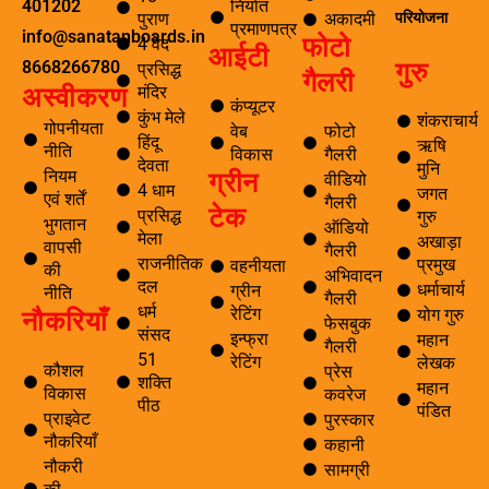
निर्यात
401202
परियोजना
पुराण
अकादमी
प्रमाणपत्र
info@sanatanboards.in
फोटो
4 वेद
आईटी
गुरु
8668266780
प्रसिद्ध
गैलरी
मंदिर
अस्वीकरण
कंप्यूटर
कुंभ मेले
शंकराचार्य
गोपनीयता
वेब
फोटो
हिंदू
ऋषि
नीति
विकास
गैलरी
देवता
मुनि
ग्रीन
नियम
वीडियो
4 धाम
जगत
एवं शर्तें
गैलरी
टेक
प्रसिद्ध
गुरु
भुगतान
ऑडियो
मेला
अखाड़ा
वापसी
गैलरी
राजनीतिक
प्रमुख
वहनीयता
की
अभिवादन
दल
धर्माचार्य
ग्रीन
नीति
गैलरी
धर्म
नौकरियाँ
रेटिंग
योग गुरु
फेसबुक
संसद
इन्फ्रा
महान
गैलरी
51
रेटिंग
लेखक
कौशल
प्रेस
शक्ति
महान
विकास
कवरेज
पीठ
पंडित
प्राइवेट
पुरस्कार
नौकरियाँ
कहानी
नौकरी
सामग्री