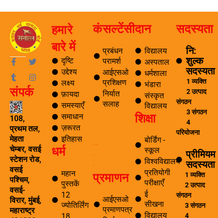
कंसल्टेंसी
दान
सदस्यता
हमारे
बारे में
नि:
प्रबंधन
विद्यालय
शुल्क
F
T
T
I
दृष्टि
परामर्श
अस्पताल
a
u
w
n
सदस्यता
उद्देश्य
आईएसओ
धर्मशाला
c
m
i
s
1 व्यक्ति
प्रशिक्षण
लक्ष्य
e
b
t
t
भंडारा
संपर्क
b
l
t
a
2 उत्पाद
निर्यात
फ़ायदा
संस्कृत
o
r
e
g
संगठन
सलाह
समस्याएँ
विद्यालय
o
r
r
3 संगठन
शिक्षा
k
a
समाधान
ब्लॉग
108,
4
-
m
ज़रूरत
यात्रा
प्रथम तल,
f
परियोजना
पर्यटन
इतिहास
मेहता
बोर्डिंग -
धर्म
समाचार अनुसंधान एवं विकास
चेम्बर, वसई
स्कूल
प्रीमियम
ई सीखना
स्टेशन रोड,
विश्वविद्यालय
सदस्यता
ई-लाइब्रेरी
वसई
प्रतियोगी
महान
प्रमाणन
1 व्यक्ति
पश्चिम,
परीक्षाएँ
पुस्तकें
2 उत्पाद
वसई-
ई
12
संगठन
आईएसओ
विरार, मुंबई,
सीखना
ज्योतिर्लिंग
3 संगठन
प्रमाणपत्र
महाराष्ट्र
विद्यालय
4
18