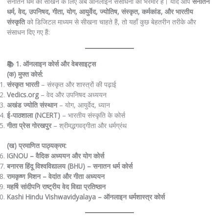
सनातन धर्म को सीखने के लिए अब ऑनलाइन संसाधनों की भरमार है। यदि आप
सनातन
धर्म, वेद, उपनिषद, गीता, योग, आयुर्वेद, ज्योतिष, संस्कृत, कर्मकांड, और भारतीय
संस्कृति
को डिजिटल माध्यम से सीखना चाहते हैं, तो यहाँ कुछ बेहतरीन तरीके और
संसाधन दिए गए हैं:
📚 1. ऑनलाइन कोर्स और वेबसाइट्स
(क) मुफ्त कोर्स:
संस्कृत भारती
– संस्कृत और शास्त्रों की पढ़ाई
Vedics.org
– वेद और उपनिषद अध्ययन
अखंड ज्योति संस्थान
– योग, आयुर्वेद, ध्यान
ई-पाठशाला (NCERT)
– भारतीय संस्कृति के कोर्स
गीता प्रेस गोरखपुर
– श्रीमद्भगवद्गीता और धर्मग्रंथ
(ख) प्रमाणित पाठ्यक्रम:
IGNOU – वैदिक अध्ययन और योग कोर्स
बनारस हिंदू विश्वविद्यालय (BHU) – सनातन धर्म कोर्स
रामकृष्ण मिशन – वेदांत और गीता अध्ययन
महर्षि सांदीपनि राष्ट्रीय वेद विद्या प्रतिष्ठान
Kashi Hindu Vishwavidyalaya – ऑनलाइन धर्मशास्त्र कोर्स