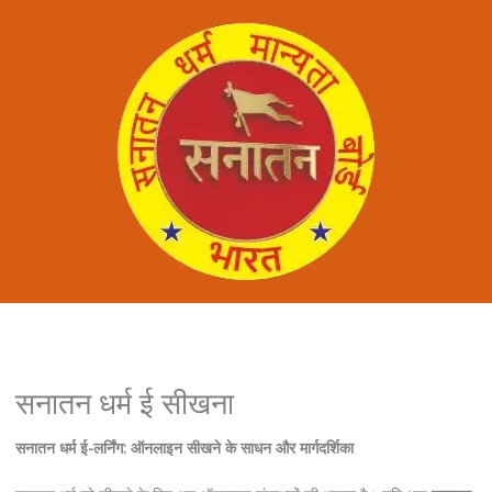
सनातन धर्म ई सीखना
सनातन धर्म ई-लर्निंग: ऑनलाइन सीखने के साधन और मार्गदर्शिका