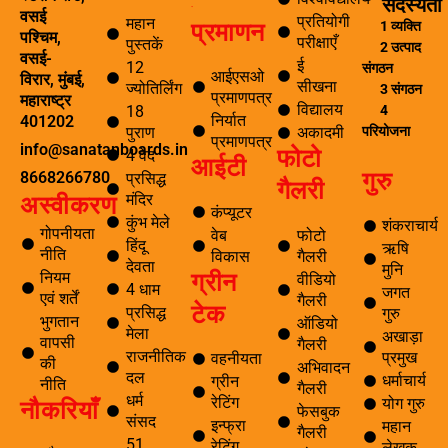
सदस्यता
ई-लाइब्रेरी
वसई
प्रतियोगी
महान
प्रमाणन
1 व्यक्ति
पश्चिम,
परीक्षाएँ
पुस्तकें
2 उत्पाद
वसई-
ई
12
संगठन
आईएसओ
विरार, मुंबई,
सीखना
ज्योतिर्लिंग
3 संगठन
प्रमाणपत्र
महाराष्ट्र
विद्यालय
4
18
निर्यात
401202
परियोजना
पुराण
अकादमी
प्रमाणपत्र
info@sanatanboards.in
फोटो
4 वेद
आईटी
गुरु
8668266780
प्रसिद्ध
गैलरी
मंदिर
अस्वीकरण
कंप्यूटर
कुंभ मेले
शंकराचार्य
गोपनीयता
वेब
फोटो
हिंदू
ऋषि
नीति
विकास
गैलरी
देवता
मुनि
ग्रीन
नियम
वीडियो
4 धाम
जगत
एवं शर्तें
गैलरी
टेक
प्रसिद्ध
गुरु
भुगतान
ऑडियो
मेला
अखाड़ा
वापसी
गैलरी
राजनीतिक
प्रमुख
वहनीयता
की
अभिवादन
दल
धर्माचार्य
ग्रीन
नीति
गैलरी
धर्म
नौकरियाँ
रेटिंग
योग गुरु
फेसबुक
संसद
इन्फ्रा
महान
गैलरी
51
रेटिंग
लेखक