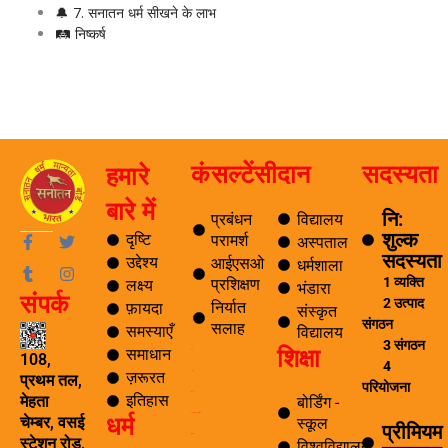
🔔 7. सनातन धर्म सीखने के लाभ
🛤 निष्कर्ष
कंसल्टेंसी
दान
सदस्यता
हमारे
बारे में
नि:
प्रबंधन
विद्यालय
शुल्क
F
T
T
I
दृष्टि
परामर्श
अस्पताल
a
u
w
n
सदस्यता
उद्देश्य
आईएसओ
धर्मशाला
c
m
i
s
1 व्यक्ति
प्रशिक्षण
लक्ष्य
e
b
t
t
भंडारा
संपर्क
b
l
t
a
2 उत्पाद
निर्यात
फ़ायदा
संस्कृत
o
r
e
g
संगठन
सलाह
समस्याएँ
विद्यालय
o
r
r
3 संगठन
शिक्षा
k
a
समाधान
ब्लॉग
108,
4
-
m
ज़रूरत
यात्रा
प्रथम तल,
f
परियोजना
पर्यटन
इतिहास
मेहता
बोर्डिंग -
धर्म
समाचार अनुसंधान एवं विकास
चेम्बर, वसई
स्कूल
प्रीमियम
ई सीखना
स्टेशन रोड,
विश्वविद्यालय