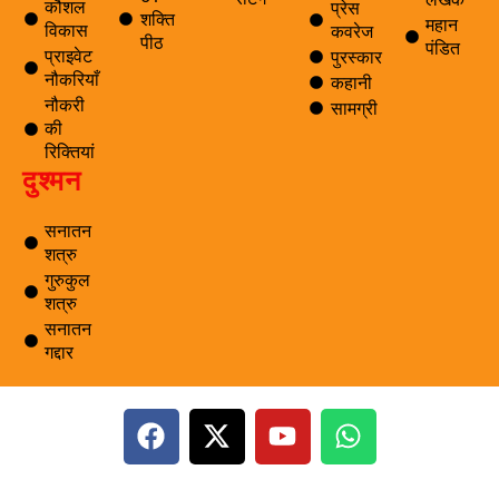
कौशल
प्रेस
शक्ति
महान
विकास
कवरेज
पीठ
पंडित
प्राइवेट
पुरस्कार
नौकरियाँ
कहानी
नौकरी
सामग्री
की
रिक्तियां
दुश्मन
सनातन
शत्रु
गुरुकुल
शत्रु
सनातन
गद्दार
F
X
Y
W
a
-
o
h
c
t
u
a