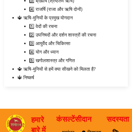
3️⃣ ब्रह्मर्षि (श्रेष्ठतम ऋषि)
4️⃣ राजर्षि (राजा और ऋषि दोनों)
🔱 ऋषि-मुनियों के प्रमुख योगदान
1️⃣ वेदों की रचना
2️⃣ उपनिषदों और दर्शन शास्त्रों की रचना
3️⃣ आयुर्वेद और चिकित्सा
4️⃣ योग और ध्यान
5️⃣ खगोलशास्त्र और गणित
🔱 ऋषि-मुनियों से हमें क्या सीखने को मिलता है?
🔱 निष्कर्ष
कंसल्टेंसी
दान
सदस्यता
हमारे
बारे में