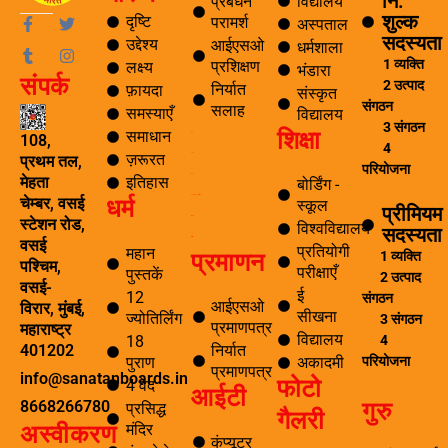
नि:
प्रबंधन
विद्यालय
शुल्क
F
T
T
I
दृष्टि
परामर्श
अस्पताल
a
u
w
n
सदस्यता
उद्देश्य
आईएसओ
धर्मशाला
c
m
i
s
1 व्यक्ति
प्रशिक्षण
लक्ष्य
e
b
t
t
भंडारा
संपर्क
b
l
t
a
2 उत्पाद
निर्यात
फ़ायदा
संस्कृत
o
r
e
g
संगठन
सलाह
समस्याएँ
विद्यालय
o
r
r
3 संगठन
शिक्षा
k
a
समाधान
ब्लॉग
108,
4
-
m
ज़रूरत
यात्रा
प्रथम तल,
f
परियोजना
पर्यटन
इतिहास
मेहता
बोर्डिंग -
धर्म
समाचार अनुसंधान एवं विकास
चेम्बर, वसई
स्कूल
प्रीमियम
ई सीखना
स्टेशन रोड,
विश्वविद्यालय
सदस्यता
ई-लाइब्रेरी
वसई
प्रतियोगी
महान
प्रमाणन
1 व्यक्ति
पश्चिम,
परीक्षाएँ
पुस्तकें
2 उत्पाद
वसई-
ई
12
संगठन
आईएसओ
विरार, मुंबई,
सीखना
ज्योतिर्लिंग
3 संगठन
प्रमाणपत्र
महाराष्ट्र
विद्यालय
4
18
निर्यात
401202
परियोजना
पुराण
अकादमी
प्रमाणपत्र
info@sanatanboards.in
फोटो
4 वेद
आईटी
गुरु
8668266780
प्रसिद्ध
गैलरी
मंदिर
अस्वीकरण
कंप्यूटर