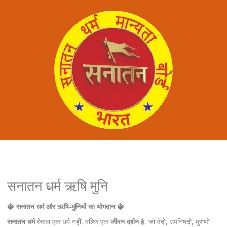
सनातन धर्म ऋषि मुनि
🔱 सनातन धर्म और ऋषि-मुनियों का योगदान 🔱
सनातन धर्म
केवल एक धर्म नहीं, बल्कि एक
जीवन दर्शन
है, जो वेदों, उपनिषदों, पुराणों