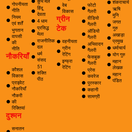
कुंभ मेले
शंकराचार्य
गोपनीयता
वेब
फोटो
हिंदू
ऋषि
नीति
विकास
गैलरी
देवता
मुनि
ग्रीन
नियम
वीडियो
4 धाम
जगत
एवं शर्तें
गैलरी
टेक
प्रसिद्ध
गुरु
भुगतान
ऑडियो
मेला
अखाड़ा
वापसी
गैलरी
राजनीतिक
प्रमुख
वहनीयता
की
अभिवादन
दल
धर्माचार्य
ग्रीन
नीति
गैलरी
धर्म
नौकरियाँ
रेटिंग
योग गुरु
फेसबुक
संसद
इन्फ्रा
महान
गैलरी
51
रेटिंग
लेखक
कौशल
प्रेस
शक्ति
महान
विकास
कवरेज
पीठ
पंडित
प्राइवेट
पुरस्कार
नौकरियाँ
कहानी
नौकरी
सामग्री
की
रिक्तियां
दुश्मन
सनातन