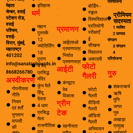
f
परियोजना
पर्यटन
इतिहास
मेहता
बोर्डिंग -
धर्म
समाचार अनुसंधान एवं विकास
चेम्बर, वसई
स्कूल
प्रीमियम
ई सीखना
स्टेशन रोड,
विश्वविद्यालय
सदस्यता
ई-लाइब्रेरी
वसई
प्रतियोगी
महान
प्रमाणन
1 व्यक्ति
पश्चिम,
परीक्षाएँ
पुस्तकें
2 उत्पाद
वसई-
ई
12
संगठन
आईएसओ
विरार, मुंबई,
सीखना
ज्योतिर्लिंग
3 संगठन
प्रमाणपत्र
महाराष्ट्र
विद्यालय
4
18
निर्यात
401202
परियोजना
पुराण
अकादमी
प्रमाणपत्र
info@sanatanboards.in
फोटो
4 वेद
आईटी
गुरु
8668266780
प्रसिद्ध
गैलरी
मंदिर
अस्वीकरण
कंप्यूटर
कुंभ मेले
शंकराचार्य
गोपनीयता
वेब
फोटो
हिंदू
ऋषि
नीति
विकास
गैलरी
देवता
मुनि
ग्रीन
नियम
वीडियो
4 धाम
जगत
एवं शर्तें
गैलरी
टेक
प्रसिद्ध
गुरु
भुगतान
ऑडियो
मेला
अखाड़ा
वापसी
गैलरी
राजनीतिक
प्रमुख
वहनीयता
की
अभिवादन
दल
धर्माचार्य
ग्रीन