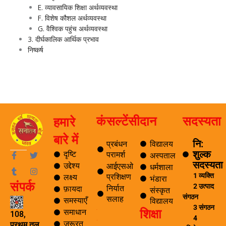
E. व्यावसायिक शिक्षा अर्थव्यवस्था
F. विशेष कौशल अर्थव्यवस्था
G. वैश्विक पहुंच अर्थव्यवस्था
3. दीर्घकालिक आर्थिक प्रभाव
निष्कर्ष
कंसल्टेंसी
दान
सदस्यता
हमारे
बारे में
नि:
प्रबंधन
विद्यालय
शुल्क
F
T
T
I
दृष्टि
परामर्श
अस्पताल
a
u
w
n
सदस्यता
उद्देश्य
आईएसओ
धर्मशाला
c
m
i
s
1 व्यक्ति
प्रशिक्षण
लक्ष्य
e
b
t
t
भंडारा
संपर्क
b
l
t
a
2 उत्पाद
निर्यात
फ़ायदा
संस्कृत
o
r
e
g
संगठन
सलाह
समस्याएँ
विद्यालय
o
r
r
3 संगठन
शिक्षा
k
a
समाधान
ब्लॉग
108,
4
-
m
ज़रूरत
यात्रा
प्रथम तल,