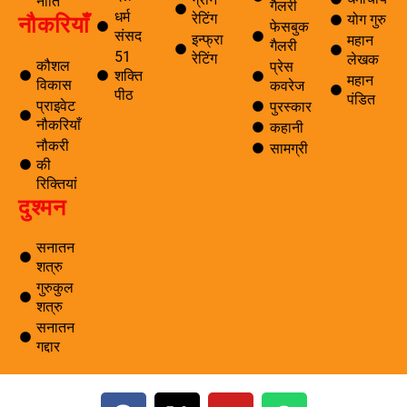
नीति
गैलरी
धर्म
नौकरियाँ
रेटिंग
योग गुरु
फेसबुक
संसद
इन्फ्रा
महान
गैलरी
51
रेटिंग
लेखक
कौशल
प्रेस
शक्ति
महान
विकास
कवरेज
पीठ
पंडित
प्राइवेट
पुरस्कार
नौकरियाँ
कहानी
नौकरी
सामग्री
की
रिक्तियां
दुश्मन
सनातन
शत्रु
गुरुकुल
शत्रु
सनातन
गद्दार
F
X
Y
W