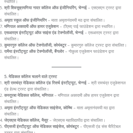
स्थापित।
श्री शिवसुब्रमणिया नादर कॉलेज ऑफ इंजीनियरिंग, चेन्नई
– एसएसएन ट्रस्ट द्वारा
संचालित।
अमृता स्कूल ऑफ इंजीनियरिंग
– माता अमृतानंदमयी मठ द्वारा संचालित।
मणिपाल अकादमी ऑफ हायर एजुकेशन
– टीएमए पाई फाउंडेशन द्वारा स्थापित।
एसआरएम इंस्टीट्यूट ऑफ साइंस एंड टेक्नोलॉजी, चेन्नई
– एसआरएम ट्रस्ट द्वारा
संचालित।
कुमारगुरु कॉलेज ऑफ टेक्नोलॉजी, कोयंबटूर
– कुमारगुरु कॉलेज ट्रस्ट द्वारा संचालित।
रामैया इंस्टीट्यूट ऑफ टेक्नोलॉजी, बैंगलोर
– गोकुला एजुकेशन फाउंडेशन द्वारा
संचालित।
5. मेडिकल कॉलेज चलाने वाले ट्रस्ट
श्री रामचंद्र मेडिकल कॉलेज एंड रिसर्च इंस्टीट्यूट, चेन्नई
– श्री रामचंद्र एजुकेशनल
एंड हेल्थ ट्रस्ट द्वारा संचालित।
कस्तूरबा मेडिकल कॉलेज, मणिपाल
– मणिपाल अकादमी ऑफ हायर एजुकेशन द्वारा
संचालित।
अमृता इंस्टीट्यूट ऑफ मेडिकल साइंसेज, कोच्चि
– माता अमृतानंदमयी मठ द्वारा
संचालित।
जेएसएस मेडिकल कॉलेज, मैसूर
– जेएसएस महाविद्यापीठ द्वारा संचालित।
पीएसजी इंस्टीट्यूट ऑफ मेडिकल साइंसेज, कोयंबटूर
– पीएसजी एंड संस चैरिटेबल
ट्रस्ट द्वारा संचालित।