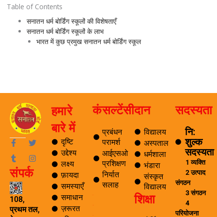
Table of Contents
सनातन धर्म बोर्डिंग स्कूलों की विशेषताएँ
सनातन धर्म बोर्डिंग स्कूलों के लाभ
भारत में कुछ प्रमुख सनातन धर्म बोर्डिंग स्कूल
कंसल्टेंसी
दान
सदस्यता
हमारे
बारे में
नि:
प्रबंधन
विद्यालय
शुल्क
F
T
T
I
दृष्टि
परामर्श
अस्पताल
a
u
w
n
सदस्यता
उद्देश्य
आईएसओ
धर्मशाला
c
m
i
s
1 व्यक्ति
प्रशिक्षण
लक्ष्य
e
b
t
t
भंडारा
संपर्क
b
l
t
a
2 उत्पाद
निर्यात
फ़ायदा
संस्कृत
o
r
e
g
संगठन
सलाह
समस्याएँ
विद्यालय
o
r
r
3 संगठन
शिक्षा
k
a
समाधान
ब्लॉग
108,
4
-
m
ज़रूरत
यात्रा
प्रथम तल,
f
परियोजना
पर्यटन