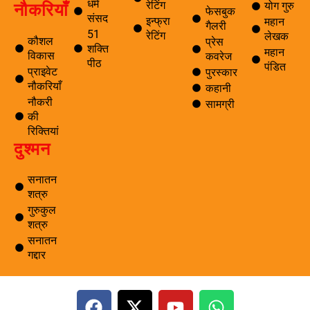
धर्म
नौकरियाँ
रेटिंग
योग गुरु
फेसबुक
संसद
इन्फ्रा
महान
गैलरी
51
रेटिंग
लेखक
कौशल
प्रेस
शक्ति
महान
विकास
कवरेज
पीठ
पंडित
प्राइवेट
पुरस्कार
नौकरियाँ
कहानी
नौकरी
सामग्री
की
रिक्तियां
दुश्मन
सनातन
शत्रु
गुरुकुल
शत्रु
सनातन
गद्दार
F
X
Y
W