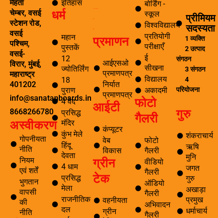
इतिहास
मेहता
बोर्डिंग -
धर्म
समाचार अनुसंधान एवं विकास
चेम्बर, वसई
स्कूल
प्रीमियम
ई सीखना
स्टेशन रोड,
विश्वविद्यालय
सदस्यता
ई-लाइब्रेरी
वसई
प्रतियोगी
महान
प्रमाणन
1 व्यक्ति
पश्चिम,
परीक्षाएँ
पुस्तकें
2 उत्पाद
वसई-
ई
12
संगठन
आईएसओ
विरार, मुंबई,
सीखना
ज्योतिर्लिंग
3 संगठन
प्रमाणपत्र
महाराष्ट्र
विद्यालय
4
18
निर्यात
401202
परियोजना
पुराण
अकादमी
प्रमाणपत्र
info@sanatanboards.in
फोटो
4 वेद
आईटी
गुरु
8668266780
प्रसिद्ध
गैलरी
मंदिर
अस्वीकरण
कंप्यूटर
कुंभ मेले
शंकराचार्य
गोपनीयता
वेब
फोटो
हिंदू
ऋषि
नीति
विकास
गैलरी
देवता
मुनि
ग्रीन
नियम
वीडियो
4 धाम
जगत
एवं शर्तें
गैलरी
टेक
प्रसिद्ध
गुरु
भुगतान
ऑडियो
मेला
अखाड़ा
वापसी
गैलरी
राजनीतिक
प्रमुख
वहनीयता
की
अभिवादन
दल
धर्माचार्य
ग्रीन
नीति
गैलरी