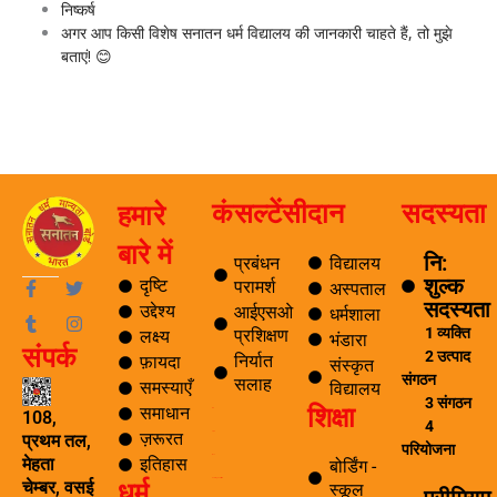
निष्कर्ष
अगर आप किसी विशेष सनातन धर्म विद्यालय की जानकारी चाहते हैं, तो मुझे
बताएं! 😊
कंसल्टेंसी
दान
सदस्यता
हमारे
बारे में
नि:
प्रबंधन
विद्यालय
शुल्क
F
T
T
I
दृष्टि
परामर्श
अस्पताल
a
u
w
n
सदस्यता
उद्देश्य
आईएसओ
धर्मशाला
c
m
i
s
1 व्यक्ति
प्रशिक्षण
लक्ष्य
e
b
t
t
भंडारा
संपर्क
b
l
t
a
2 उत्पाद
निर्यात
फ़ायदा
संस्कृत
o
r
e
g
संगठन
सलाह
समस्याएँ
विद्यालय
o
r
r
3 संगठन
शिक्षा
k
a
समाधान
ब्लॉग
108,
4
-
m
ज़रूरत
यात्रा
प्रथम तल,
f
परियोजना
पर्यटन
इतिहास
मेहता
बोर्डिंग -
धर्म
समाचार अनुसंधान एवं विकास
चेम्बर, वसई
स्कूल