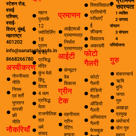
प्रीमियम
ई सीखना
स्टेशन रोड,
विश्वविद्यालय
सदस्यता
ई-लाइब्रेरी
वसई
प्रतियोगी
महान
प्रमाणन
1 व्यक्ति
पश्चिम,
परीक्षाएँ
पुस्तकें
2 उत्पाद
वसई-
ई
12
संगठन
आईएसओ
विरार, मुंबई,
सीखना
ज्योतिर्लिंग
3 संगठन
प्रमाणपत्र
महाराष्ट्र
विद्यालय
4
18
निर्यात
401202
परियोजना
पुराण
अकादमी
प्रमाणपत्र
info@sanatanboards.in
फोटो
4 वेद
आईटी
गुरु
8668266780
प्रसिद्ध
गैलरी
मंदिर
अस्वीकरण
कंप्यूटर
कुंभ मेले
शंकराचार्य
गोपनीयता
वेब
फोटो
हिंदू
ऋषि
नीति
विकास
गैलरी
देवता
मुनि
ग्रीन
नियम
वीडियो
4 धाम
जगत
एवं शर्तें
गैलरी
टेक
प्रसिद्ध
गुरु
भुगतान
ऑडियो
मेला
अखाड़ा
वापसी
गैलरी
राजनीतिक
प्रमुख
वहनीयता
की
अभिवादन
दल
धर्माचार्य
ग्रीन
नीति
गैलरी
धर्म
नौकरियाँ
रेटिंग
योग गुरु
फेसबुक
संसद
इन्फ्रा
महान