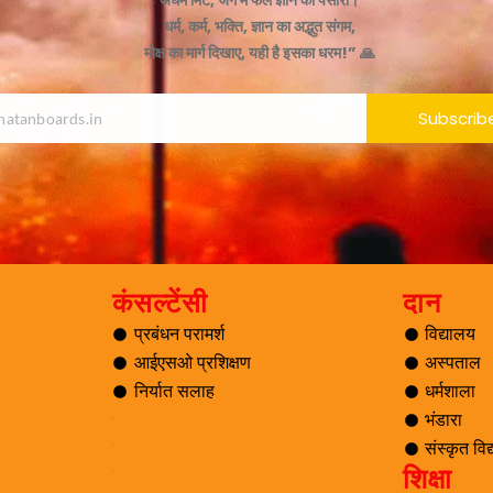
अधर्म मिटे, जग में फैले ज्ञान का पसारा।
धर्म, कर्म, भक्ति, ज्ञान का अद्भुत संगम,
मोक्ष का मार्ग दिखाए, यही है इसका धरम!” 🙏
Subscrib
कंसल्टेंसी
दान
प्रबंधन परामर्श
विद्यालय
आईएसओ प्रशिक्षण
अस्पताल
निर्यात सलाह
धर्मशाला
भंडारा
ब्लॉग
संस्कृत वि
यात्रा
शिक्षा
पर्यटन