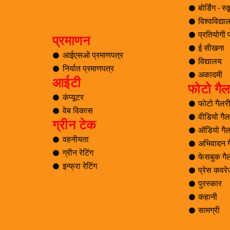
समाचार अनुसंधान एवं विकास
बोर्डिंग - स
ई सीखना
विश्वविद्य
ई-लाइब्रेरी
प्रतियोगी पर
प्रमाणन
ई सीखना
आईएसओ प्रमाणपत्र
विद्यालय
निर्यात प्रमाणपत्र
अकादमी
आईटी
फोटो गैल
कंप्यूटर
फोटो गैलर
वेब विकास
वीडियो गैल
ग्रीन टेक
ऑडियो गैल
वहनीयता
अभिवादन ग
ग्रीन रेटिंग
फेसबुक गै
इन्फ्रा रेटिंग
प्रेस कवर
पुरस्कार
कहानी
सामग्री