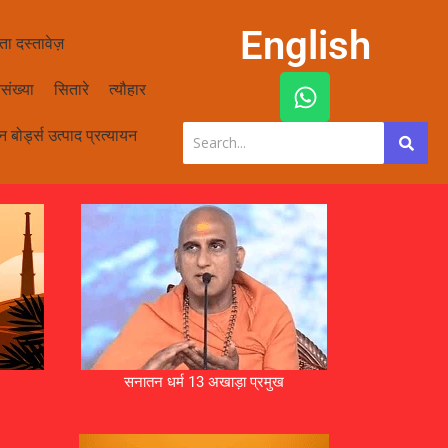
English
ता दस्तावेज़
W
संख्या
सितारे
त्यौहार
h
a
 बोर्ड्स उत्पाद प्रत्यायन
t
s
a
p
p
सनातन धर्म 13 अखाड़ा प्रमुख