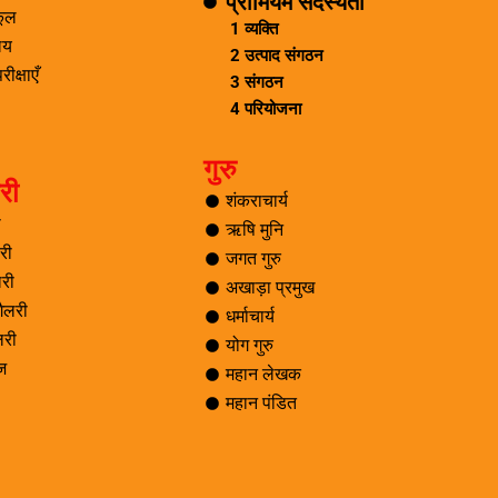
प्रीमियम सदस्यता
्कूल
1 व्यक्ति
ालय
2 उत्पाद संगठन
ीक्षाएँ
3 संगठन
4 परियोजना
गुरु
री
शंकराचार्य
ी
ऋषि मुनि
री
जगत गुरु
री
अखाड़ा प्रमुख
ैलरी
धर्माचार्य
लरी
योग गुरु
ेज
महान लेखक
महान पंडित