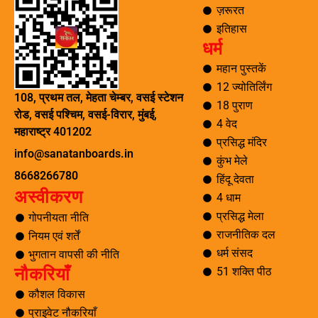
o
e
r
g
ज़रूरत
o
r
r
इतिहास
k
a
धर्म
-
m
f
महान पुस्तकें
12 ज्योतिर्लिंग
108, प्रथम तल, मेहता चेम्बर, वसई स्टेशन
18 पुराण
रोड, वसई पश्चिम, वसई-विरार, मुंबई,
4 वेद
महाराष्ट्र 401202
प्रसिद्ध मंदिर
info@sanatanboards.in
कुंभ मेले
8668266780
हिंदू देवता
अस्वीकरण
4 धाम
प्रसिद्ध मेला
गोपनीयता नीति
राजनीतिक दल
नियम एवं शर्तें
धर्म संसद
भुगतान वापसी की नीति
नौकरियाँ
51 शक्ति पीठ
कौशल विकास
प्राइवेट नौकरियाँ