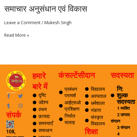
समाचार अनुसंधान एवं विकास
समाचार
अनुसंधान
एवं
Leave a Comment
/
Mukesh Singh
विकास
Read More »
कंसल्टेंसी
दान
सदस्यता
हमारे
बारे में
नि:
प्रबंधन
विद्यालय
शुल्क
F
T
T
I
दृष्टि
परामर्श
अस्पताल
a
u
w
n
सदस्यता
उद्देश्य
आईएसओ
धर्मशाला
c
m
i
s
1 व्यक्ति
प्रशिक्षण
लक्ष्य
e
b
t
t
भंडारा
संपर्क
b
l
t
a
2 उत्पाद
निर्यात
फ़ायदा
संस्कृत
o
r
e
g
संगठन
सलाह
समस्याएँ
विद्यालय
o
r
r
3 संगठन
शिक्षा
k
a
समाधान
ब्लॉग
108,
4
-
m
यात्रा