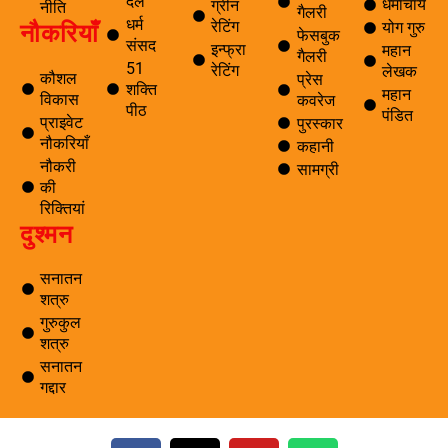
दल
धर्माचार्य
ग्रीन
नीति
गैलरी
धर्म
नौकरियाँ
रेटिंग
योग गुरु
फेसबुक
संसद
इन्फ्रा
महान
गैलरी
51
रेटिंग
लेखक
कौशल
प्रेस
शक्ति
महान
विकास
कवरेज
पीठ
पंडित
प्राइवेट
पुरस्कार
नौकरियाँ
कहानी
नौकरी
सामग्री
की
रिक्तियां
दुश्मन
सनातन
शत्रु
गुरुकुल
शत्रु
सनातन
गद्दार