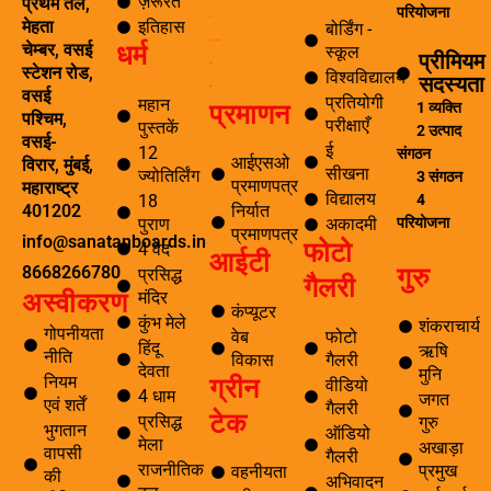
ज़रूरत
प्रथम तल,
f
परियोजना
पर्यटन
इतिहास
मेहता
बोर्डिंग -
धर्म
समाचार अनुसंधान एवं विकास
चेम्बर, वसई
स्कूल
प्रीमियम
ई सीखना
स्टेशन रोड,
विश्वविद्यालय
सदस्यता
ई-लाइब्रेरी
वसई
प्रतियोगी
महान
प्रमाणन
1 व्यक्ति
पश्चिम,
परीक्षाएँ
पुस्तकें
2 उत्पाद
वसई-
ई
12
संगठन
आईएसओ
विरार, मुंबई,
सीखना
ज्योतिर्लिंग
3 संगठन
प्रमाणपत्र
महाराष्ट्र
विद्यालय
4
18
निर्यात
401202
परियोजना
पुराण
अकादमी
प्रमाणपत्र
info@sanatanboards.in
फोटो
4 वेद
आईटी
गुरु
8668266780
प्रसिद्ध
गैलरी
मंदिर
अस्वीकरण
कंप्यूटर
कुंभ मेले
शंकराचार्य
गोपनीयता
वेब
फोटो
हिंदू
ऋषि
नीति
विकास
गैलरी
देवता
मुनि
ग्रीन
नियम
वीडियो
4 धाम
जगत
एवं शर्तें
गैलरी
टेक
प्रसिद्ध
गुरु
भुगतान
ऑडियो
मेला
अखाड़ा
वापसी
गैलरी
राजनीतिक
प्रमुख
वहनीयता
की
अभिवादन