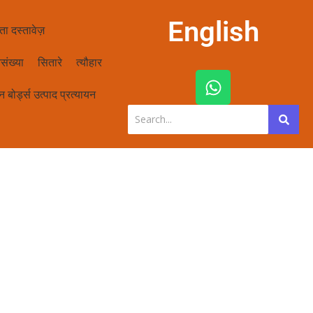
English
ता दस्तावेज़
संख्या
सितारे
त्यौहार
W
h
 बोर्ड्स उत्पाद प्रत्यायन
a
t
s
a
p
p