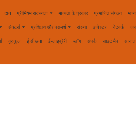
दान
प्रीमियम सदस्यता
मान्यता के प्रकार
प्रमाणित संगठन
मान्य
सेक्टर्स
प्रशिक्षण और परामर्श
संस्था
इन्वेस्टर
नेटवर्क
जन
ाँ
गुरुकुल
ई सीखना
ई-लाइब्रेरी
ब्लॉग
संपर्क
साइट मैप
सानातन