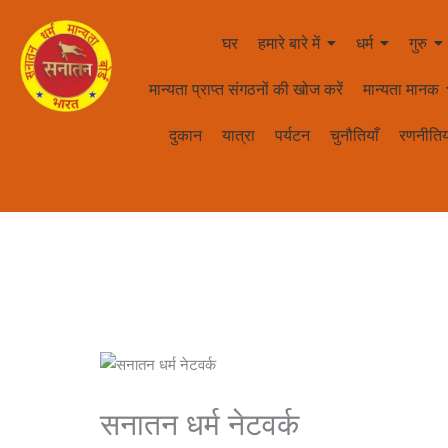
घर
हमारे बारे में
धर्म
गुरु
मान्यता प्राप्त संगठनों की खोज करें
मान्यता मानक
दुकान
यात्रा
पर्यटन
चुनौतियाँ
रणनीतिय
सनातन धर्म नेटवर्क