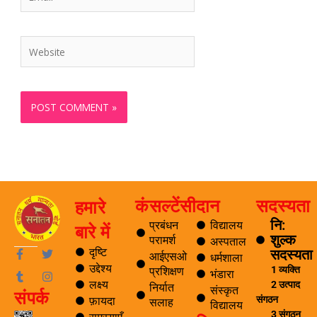
Website
कंसल्टेंसी
दान
सदस्यता
हमारे
नि:
प्रबंधन
विद्यालय
बारे में
शुल्क
परामर्श
अस्पताल
F
T
T
I
दृष्टि
सदस्यता
आईएसओ
धर्मशाला
a
u
w
n
उद्देश्य
1 व्यक्ति
प्रशिक्षण
भंडारा
c
m
i
s
लक्ष्य
2 उत्पाद
e
b
t
t
निर्यात
संस्कृत
संपर्क
b
l
t
a
संगठन
फ़ायदा
सलाह
विद्यालय
o
r
e
g
3 संगठन