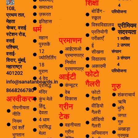
समस्याएँ
शिक्षा
o
r
r
ब्लॉग
4
k
a
समाधान
108,
यात्रा
-
m
बोर्डिंग -
परियोजना
ज़रूरत
प्रथम तल,
पर्यटन
f
स्कूल
इतिहास
मेहता
समाचार अनुसंधान एवं विकास
प्रीमियम
विश्वविद्यालय
धर्म
चेम्बर, वसई
ई सीखना
सदस्यता
प्रतियोगी
स्टेशन रोड,
ई-लाइब्रेरी
महान
प्रमाणन
परीक्षाएँ
1 व्यक्ति
वसई
पुस्तकें
2 उत्पाद
ई
पश्चिम,
आईएसओ
12
संगठन
सीखना
वसई-
प्रमाणपत्र
ज्योतिर्लिंग
3 संगठन
विद्यालय
विरार, मुंबई,
निर्यात
4
18
अकादमी
महाराष्ट्र
प्रमाणपत्र
परियोजना
पुराण
फोटो
401202
आईटी
4 वेद
गैलरी
info@sanatanboards.in
गुरु
कंप्यूटर
प्रसिद्ध
8668266780
मंदिर
वेब
फोटो
शंकराचार्य
अस्वीकरण
विकास
गैलरी
कुंभ मेले
ऋषि
ग्रीन
वीडियो
हिंदू
गोपनीयता
मुनि
गैलरी
देवता
टेक
नीति
जगत
ऑडियो
4 धाम
नियम
गुरु
वहनीयता
गैलरी
प्रसिद्ध
एवं शर्तें
अखाड़ा
ग्रीन
अभिवादन
मेला
भुगतान
प्रमुख