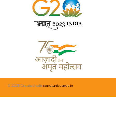
© 2025 Created with
sanatanboards.in